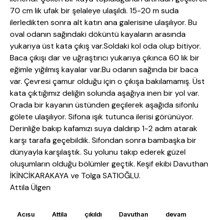
70 cm lik ufak bir şelaleye ulaşıldı. 15-20 m suda
ilerledikten sonra alt katın ana galerisine ulaşılıyor. Bu
oval odanın sağındaki döküntü kayaların arasında
yukarıya üst kata çıkış var.Soldaki kol oda olup bitiyor.
Baca çıkışı dar ve uğraştırıcı yukarıya çıkınca 60 lık bir
eğimle yığılmış kayalar var.Bu odanın sağında bir baca
var. Çevresi çamur olduğu için o çıkışa bakılamamış. Üst
kata çıktığımız deliğin solunda aşağıya inen bir yol var.
Orada bir kayanın üstünden geçilerek aşağıda sifonlu
gölete ulaşılıyor. Sifona ışık tutunca ilerisi görünüyor.
Derinliğe bakıp kafamızı suya daldırıp 1-2 adım atarak
karşı tarafa geçebildik. Sifondan sonra bambaşka bir
dünyayla karşılaştık. Su yolunu takıp ederek güzel
oluşumların olduğu bölümler geçtik. Keşif ekibi Davuthan
İKİNCİKARAKAYA ve Tolga SATIOĞLU.
Attila Ülgen
Acısu
Attila
çıkıldı
Davuthan
devam