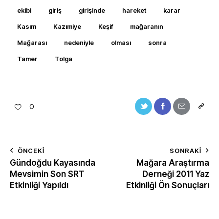
ekibi
giriş
girişinde
hareket
karar
Kasım
Kazımiye
Keşif
mağaranın
Mağarası
nedeniyle
olması
sonra
Tamer
Tolga
0
ÖNCEKI
SONRAKI
Gündoğdu Kayasında
Mağara Araştırma
Mevsimin Son SRT
Derneği 2011 Yaz
Etkinliği Yapıldı
Etkinliği Ön Sonuçları