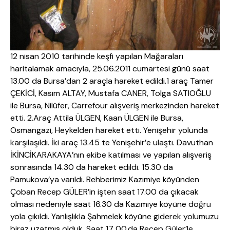
12 nisan 2010 tarihinde keşfi yapılan Mağaraları
haritalamak amacıyla, 25.06.2011 cumartesi günü saat
13.00 da Bursa’dan 2 araçla hareket edildi.1 araç Tamer
ÇEKİCİ, Kasım ALTAY, Mustafa CANER, Tolga SATIOĞLU
ile Bursa, Nilüfer, Carrefour alışveriş merkezinden hareket
etti. 2.Araç Attila ÜLGEN, Kaan ÜLGEN ile Bursa,
Osmangazi, Heykelden hareket etti. Yenişehir yolunda
karşılaşıldı. İki araç 13.45 te Yenişehir’e ulaştı. Davuthan
İKİNCİKARAKAYA’nın ekibe katılması ve yapılan alışveriş
sonrasında 14.30 da hareket edildi. 15.30 da
Pamukova’ya varıldı. Rehberimiz Kazımiye köyünden
Çoban Recep GÜLER’in işten saat 17.00 da çıkacak
olması nedeniyle saat 16.30 da Kazımiye köyüne doğru
yola çıkıldı. Yanlışlıkla Şahmelek köyüne giderek yolumuzu
biraz uzatmış olduk. Saat 17 00.da Recep Güler’le