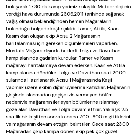
buluşarak 17.30 da kamp yerimize ulaştık. Meteoroloji nin
verdiği hava durumunda 26.06.2011 tarihinde sağanak
yağış olması beklendiğinden hemen Mağaraların
bulunduğu bölgede keşfe çıkıldı. Tamer, Attila, Kaan,
Kasım dan oluşan ekip Acısu 2 Mağarasının
haritalanması için gereken ölçümlemeleri yaparken,
Mustafa Mağara dışında bekledi. Tolga ve Davuthan
kamp alanında çadırları kurdular. Tamer ve Kasım
mağarayı haritalamaya devam ederken. Kaan ve Attila
kamp alanına döndüler. Tolga ve Davuthan saat 20.00
sularında Hazırlanarak Acısu 1 Mağarasında Keşif
yapmak üzere ekibin diğer üyelerine katıldılar. Mağaranın
girişinde ıslanmadan geçişe izin vermeyen bölüm
nedeniyle mağaranın ilerleyen bölümlerine ıslanmayı
göze alan Davuthan ve Tolga devam ettiler. Yaklaşık 2.5
saatlik bir keşiften sonra kabaca 700 -800 m gittiklerini
ve mağaranın devam ettiğini belirttiler. Gece saat 23.00
Mağaradan çıkıp kampa dönen ekip pek çok güzel