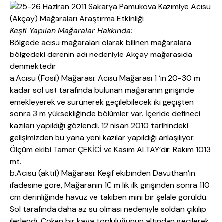
Keşfi Yapılan Mağaralar Hakkında:
Bölgede acısu mağaraları olarak bilinen mağaralara
bölgedeki derenin adı nedeniyle Akçay mağarasıda
denmektedir.
a.Acısu (Fosil) Mağarası: Acısu Mağarası 1 ‘in 20-30 m
kadar sol üst tarafında bulunan mağaranın girişinde
emekleyerek ve sürünerek geçilebilecek iki geçişten
sonra 3 m yüksekliğinde bölümler var. İçeride defineci
kazıları yapıldığı gözlendi. 12 nisan 2010 tarihindeki
gelişimizden bu yana yeni kazılar yapıldığı anlaşılıyor.
Ölçüm ekibi Tamer ÇEKİCİ ve Kasım ALTAY’dır. Rakım 1013
mt.
b.Acısu (aktif) Mağarası: Keşif ekibinden Davuthan’ın
ifadesine göre, Mağaranın 10 m lik ilk girişinden sonra 110
cm derinliğinde havuz ve takiben mini bir şelale görüldü.
Sol tarafında daha az su olması nedeniyle soldan çıkılıp
ilerlendi. Çöken bir kaya topluluğunun altından geçilerek