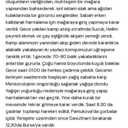
oluşumların varlığından, muhteşem bir mağara
yapısından bahsederek, sırıl sıklam ıslak ama ağızları
kulaklarında bir görüntü sergilediler. Sabah erken
kalkılarak haritalama için mağaraya giriş yapmaya karar
verildi. Gece yakılan kamp ateşi etrafında Sucuk, Hellim
peynirli ekmek ve çay eşliğinde akşam yemeği yendi.
Kamp alanımızın yanından akıp giden derede karanlıkta
alabalık yakalayan iki yaylacı komşumuzun uğraşısına
tanıklık ettik. 1 gecede 70-80 balık yakaladıklarını
anlattılar gururla. Çoğu hamsi boyutunda küçük balıklar.
Gece saat 01.00 de herkes çadırına çekildi. Gecenin
ilerleyen saatlerinde başlayan yağış sabaha karşı
Meteorolojinin öngördüğü sağanak yağışa döndü.
Yağışın yoğunluğu nedeniyle mağaraya giriş yapıp
haritalamaktan vaz geçtik. Yine daha kurak bir
mevsimde tekrar gitmeye karar verdik. Saat 8.30 da
çadırlar toplanıp hareket edildi. Pamukova’da çorbalar
içildi. Yenişehir üzerinden önce Davuthan’ı bırakarak
12,30da Bursa’ya vardık.