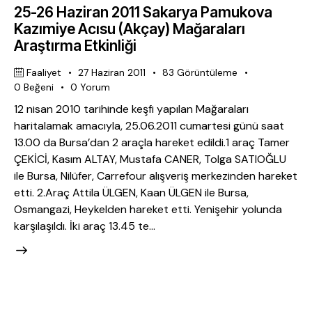
25-26 Haziran 2011 Sakarya Pamukova
Kazımiye Acısu (Akçay) Mağaraları
Araştırma Etkinliği
Faaliyet
27 Haziran 2011
83
Görüntüleme
0
Beğeni
0
Yorum
12 nisan 2010 tarihinde keşfi yapılan Mağaraları
haritalamak amacıyla, 25.06.2011 cumartesi günü saat
13.00 da Bursa’dan 2 araçla hareket edildi.1 araç Tamer
ÇEKİCİ, Kasım ALTAY, Mustafa CANER, Tolga SATIOĞLU
ile Bursa, Nilüfer, Carrefour alışveriş merkezinden hareket
etti. 2.Araç Attila ÜLGEN, Kaan ÜLGEN ile Bursa,
Osmangazi, Heykelden hareket etti. Yenişehir yolunda
karşılaşıldı. İki araç 13.45 te…