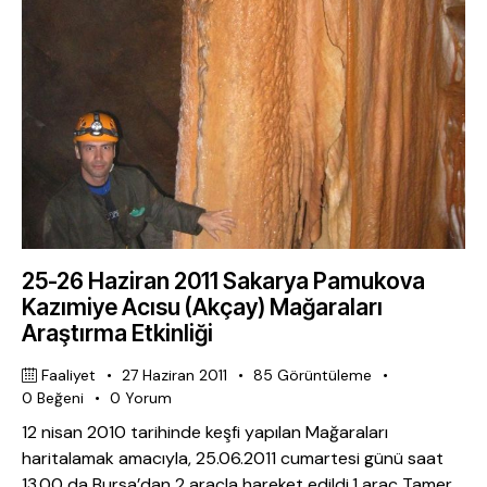
25-26 Haziran 2011 Sakarya Pamukova
Kazımiye Acısu (Akçay) Mağaraları
Araştırma Etkinliği
Faaliyet
27 Haziran 2011
85
Görüntüleme
0
Beğeni
0
Yorum
12 nisan 2010 tarihinde keşfi yapılan Mağaraları
haritalamak amacıyla, 25.06.2011 cumartesi günü saat
13.00 da Bursa’dan 2 araçla hareket edildi.1 araç Tamer