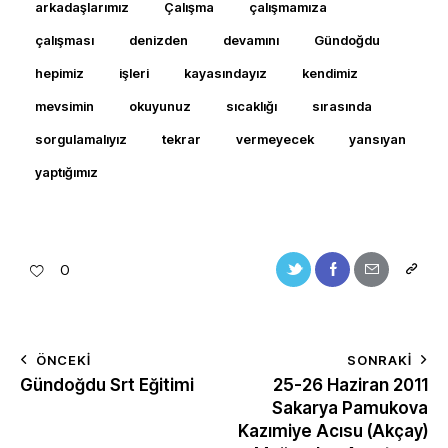
arkadaşlarımız
Çalışma
çalışmamıza
çalışması
denizden
devamını
Gündoğdu
hepimiz
işleri
kayasındayız
kendimiz
mevsimin
okuyunuz
sıcaklığı
sırasında
sorgulamalıyız
tekrar
vermeyecek
yansıyan
yaptığımız
0
ÖNCEKI
SONRAKI
Gündoğdu Srt Eğitimi
25-26 Haziran 2011
Sakarya Pamukova
Kazımiye Acısu (Akçay)