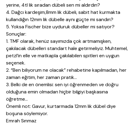
yerine, 4tl lik sıradan dübeli sen mi aldırdın?
4. Dağcı kardeşim,8mm lik dübeli, sabit hat kurmakta
kullandığın 12mm lik dübelle aynı güçte mi sandın?
5. Yoksa Fischer bize uyduruk dübeller mi satıyor?
Sonuçlar:
1. TMF olarak, henüz sayımızda çok artmamışken,
çakılacak dübelleri standart hale getirmeliyiz. Muhtemel,
petzl’in elle ve matkapla çakılabilen spitleri en uygun
seçenek.
2. “Ben biliyorum ne olacak” rehabetine kapılmadan, her
zaman eğitim, her zaman pratik…
3. Belki de en önemlisi: sen iyi öğrenmeden ve doğru
olduğuna emin olmadan hiçbir bilgiyi başkasına
öğretme…
Önemli not: Gavur, kurtarmada 12mm lik dübel diye
boşuna söylemiyor.
Emrah Sınmaz