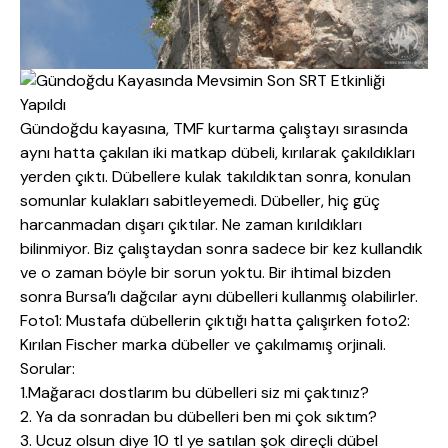
Gündoğdu kayasına, TMF kurtarma çalıştayı sırasında
aynı hatta çakılan iki matkap dübeli, kırılarak çakıldıkları
yerden çıktı. Dübellere kulak takıldıktan sonra, konulan
somunlar kulakları sabitleyemedi. Dübeller, hiç güç
harcanmadan dışarı çıktılar. Ne zaman kırıldıkları
bilinmiyor. Biz çalıştaydan sonra sadece bir kez kullandık
ve o zaman böyle bir sorun yoktu. Bir ihtimal bizden
sonra Bursa’lı dağcılar aynı dübelleri kullanmış olabilirler.
Foto1: Mustafa dübellerin çıktığı hatta çalışırken foto2:
Kırılan Fischer marka dübeller ve çakılmamış orjinali.
Sorular:
1.Mağaracı dostlarım bu dübelleri siz mi çaktınız?
2. Ya da sonradan bu dübelleri ben mi çok sıktım?
3. Ucuz olsun diye 10 tl ye satılan şok direçli dübel