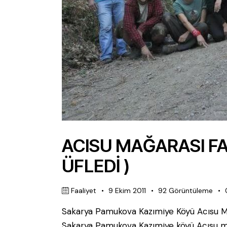
ACISU MAĞARASI FAA
ÜFLEDİ )
Faaliyet
9 Ekim 2011
92
Görüntüleme
Sakarya Pamukova Kazımiye Köyü Acısu Mağa
Sakarya Pamukova Kazımiye köyü Acısu mağ