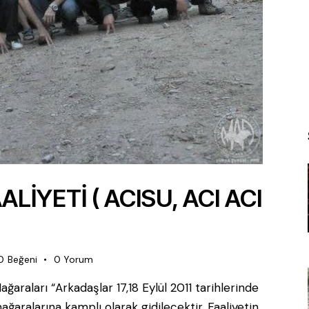
LİYETİ ( ACISU, ACI ACI
0
Beğeni
0
Yorum
raları “Arkadaşlar 17,18 Eylül 2011 tarihlerinde
aralarına kamplı olarak gidilecektir. Faaliyetin