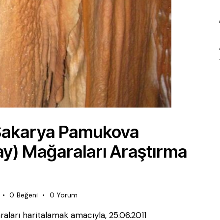
 Sakarya Pamukova
ay) Mağaraları Araştırma
0
Beğeni
0
Yorum
raları haritalamak amacıyla, 25.06.2011