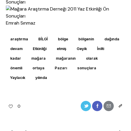
Emrah Sınmaz
araştırma
BİLGİ
bölge
bölgenin
dağında
devam
Etkinliği
etmiş
Geyik
İnilti
kadar
mağara
mağaranın
olarak
önemli
ortaya
Pazarı
sonuçlara
Yaylacık
yılında
0