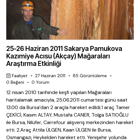
25-26 Haziran 2011 Sakarya Pamukova
Kazımiye Acısu (Akçay) Mağaraları
Araştırma Etkinliği
Faaliyet
27 Haziran 2011
85
Görüntüleme
0
Beğeni
0
Yorum
12 nisan 2010 tarihinde keşfi yapılan Mağaraları
haritalamak amacıyla, 25.06.2011 cumartesi günü saat
13.00 da Bursa’dan 2 araçla hareket edildi.1 araç Tamer
ÇEKİCİ, Kasım ALTAY, Mustafa CANER, Tolga SATIOĞLU
ile Bursa, Nilüfer, Carrefour alışveriş merkezinden hareket
etti. 2.Araç Attila ÜLGEN, Kaan ÜLGEN ile Bursa,
Osmangazi, Heykelden hareket etti. Yenişehir yolunda