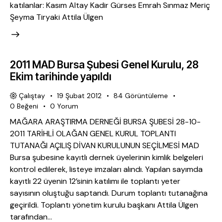
katılanlar: Kasım Altay Kadir Gürses Emrah Sınmaz Meriç
Şeyma Tiryaki Attila Ülgen
2011 MAD Bursa Şubesi Genel Kurulu, 28
Ekim tarihinde yapıldı
Çalıştay
19 Şubat 2012
84
Görüntüleme
0
Beğeni
0
Yorum
MAĞARA ARAŞTIRMA DERNEĞİ BURSA ŞUBESİ 28-10-
2011 TARİHLİ OLAĞAN GENEL KURUL TOPLANTI
TUTANAĞI AÇILIŞ DİVAN KURULUNUN SEÇİLMESİ MAD
Bursa şubesine kayıtlı dernek üyelerinin kimlik belgeleri
kontrol edilerek, listeye imzaları alındı. Yapılan sayımda
kayıtlı 22 üyenin 12’sinin katılımı ile toplantı yeter
sayısının oluştuğu saptandı. Durum toplantı tutanağına
geçirildi. Toplantı yönetim kurulu başkanı Attila Ülgen
tarafından…