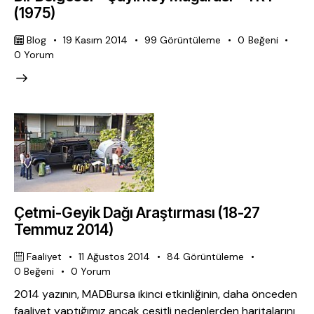
(1975)
Blog
19 Kasım 2014
99
Görüntüleme
0
Beğeni
0
Yorum
Çetmi-Geyik Dağı Araştırması (18-27
Temmuz 2014)
Faaliyet
11 Ağustos 2014
84
Görüntüleme
0
Beğeni
0
Yorum
2014 yazının, MADBursa ikinci etkinliğinin, daha önceden
faaliyet yaptığımız ancak çeşitli nedenlerden haritalarını