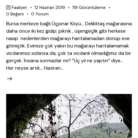
Faaliyet
12 Haziran 2019
119
Görüntüleme
0
Beğeni
0
Yorum
Bursa merkeze bağlı Üçpınar Köyü… Deliklitaş mağarasına
daha önce iki kez gidip; piknik , üşengeçlik gibi herkese
nasip nedenlerden mağarayı haritalamadan dönüp eve
gitmiştik. Evimize çok yakın bu mağarayı haritalamamak
vicdanımızı sızlatsa da, çok ta vicdanlı olmadığımız da bir
gerçek. İnsana sormazlar mı? “Üç yıl ne yaptın” diye…
Her neyse artık… Haziran…