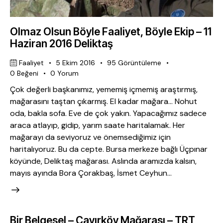
Olmaz Olsun Böyle Faaliyet, Böyle Ekip – 11
Haziran 2016 Deliktaş
Faaliyet
5 Ekim 2016
95
Görüntüleme
0
Beğeni
0
Yorum
Çok değerli başkanımız, yememiş içmemiş araştırmış,
mağarasını taştan çıkarmış. El kadar mağara… Nohut
oda, bakla sofa. Eve de çok yakın. Yapacağımız sadece
araca atlayıp, gidip, yarım saate haritalamak. Her
mağarayı da seviyoruz ve önemsediğimiz için
haritalıyoruz. Bu da cepte. Bursa merkeze bağlı Üçpınar
köyünde, Deliktaş mağarası. Aslında aramızda kalsın,
mayıs ayında Bora Çorakbaş, İsmet Ceyhun…
Bir Belgesel – Çayırköy Mağarası – TRT