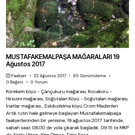
MUSTAFAKEMALPAŞA MAĞARALARI 19
Ağustos 2017
Faaliyet
22 Ağustos 2017
85
Görüntüleme
0
Beğeni
0
Yorum
Körekem köyü - Çançukuru mağarası, Kocakoru -
Hırsızini mağarası, Söğütalan Köyü - Söğütalan mağarası,
İnatlar mağarası , Eskikızılelma köyü Crom Madenleri
Artık rutin hale gelmeye başlayan Mustafakemalpaşa
faaliyetlerinden bir yenisine, 19.ağustos.2017 tarihinde,
sabah saat 08.00 de yola çıkarak başladık. 09.15 te MKP
da Attila Ülgen, Alim Ölmez, Taha Enes…