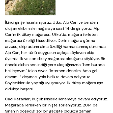
İkinci girişe hazırlanıyoruz. Utku, Alp Can ve benden
oluşan ekibimizle mağaraya saat 14 de giriyoruz. Alp
Can’ın ilk dikey mağarası… Utku’da, mağara ilerleten
mağaracı özelliği hissediliyor. Derin mağara görme
arzusu, ekip adamı olma özelliği harmanlanmış durumda.
Alp Can, her türlü duygusun açıkça söyleyen ekip
üyemiz. İlk ve son dikey mağarası olduğunu söylüyor. Bir
önceki ekibin son indiği yere ulaştığımızda “ben burada
bekleyeyim“ falan diyor. “İstersen dönelim. Ama gel
devam…” deyince, yola birlikte devam ediyoruz.
Söyledikleri ile yaptığı uyuşmuyor. İlk dikey mağara için
oldukça başarılı.
Cadı kazanları, küçük inişlerle ilerlemeye devam ediyoruz.
Mağarada ilerlerken bir inişte zorlanıyoruz. 2014 de
Sinan’ın döşediği zor bir geçişte oldukça zaman