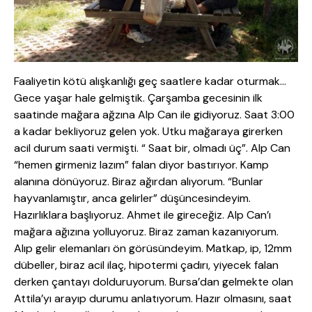
Faaliyetin kötü alışkanlığı geç saatlere kadar oturmak…
Gece yaşar hale gelmiştik. Çarşamba gecesinin ilk
saatinde mağara ağzına Alp Can ile gidiyoruz. Saat 3:00
a kadar bekliyoruz gelen yok. Utku mağaraya girerken
acil durum saati vermişti. “ Saat bir, olmadı üç”. Alp Can
“hemen girmeniz lazım” falan diyor bastırıyor. Kamp
alanına dönüyoruz. Biraz ağırdan alıyorum. “Bunlar
hayvanlamıştır, anca gelirler” düşüncesindeyim.
Hazırlıklara başlıyoruz. Ahmet ile gireceğiz. Alp Can’ı
mağara ağızına yolluyoruz. Biraz zaman kazanıyorum.
Alıp gelir elemanları ön görüsündeyim. Matkap, ip, 12mm
dübeller, biraz acil ilaç, hipotermi çadırı, yiyecek falan
derken çantayı dolduruyorum. Bursa’dan gelmekte olan
Attila’yı arayıp durumu anlatıyorum. Hazır olmasını, saat