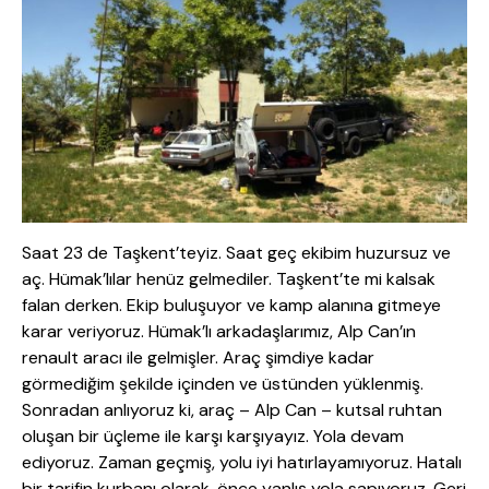
Saat 23 de Taşkent’teyiz. Saat geç ekibim huzursuz ve
aç. Hümak’lılar henüz gelmediler. Taşkent’te mi kalsak
falan derken. Ekip buluşuyor ve kamp alanına gitmeye
karar veriyoruz. Hümak’lı arkadaşlarımız, Alp Can’ın
renault aracı ile gelmişler. Araç şimdiye kadar
görmediğim şekilde içinden ve üstünden yüklenmiş.
Sonradan anlıyoruz ki, araç – Alp Can – kutsal ruhtan
oluşan bir üçleme ile karşı karşıyayız. Yola devam
ediyoruz. Zaman geçmiş, yolu iyi hatırlayamıyoruz. Hatalı
bir tarifin kurbanı olarak, önce yanlış yola sapıyoruz. Geri