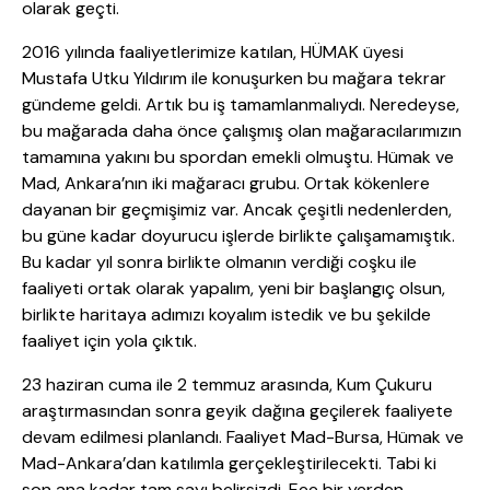
olarak geçti.
2016 yılında faaliyetlerimize katılan, HÜMAK üyesi
Mustafa Utku Yıldırım ile konuşurken bu mağara tekrar
gündeme geldi. Artık bu iş tamamlanmalıydı. Neredeyse,
bu mağarada daha önce çalışmış olan mağaracılarımızın
tamamına yakını bu spordan emekli olmuştu. Hümak ve
Mad, Ankara’nın iki mağaracı grubu. Ortak kökenlere
dayanan bir geçmişimiz var. Ancak çeşitli nedenlerden,
bu güne kadar doyurucu işlerde birlikte çalışamamıştık.
Bu kadar yıl sonra birlikte olmanın verdiği coşku ile
faaliyeti ortak olarak yapalım, yeni bir başlangıç olsun,
birlikte haritaya adımızı koyalım istedik ve bu şekilde
faaliyet için yola çıktık.
23 haziran cuma ile 2 temmuz arasında, Kum Çukuru
araştırmasından sonra geyik dağına geçilerek faaliyete
devam edilmesi planlandı. Faaliyet Mad-Bursa, Hümak ve
Mad-Ankara’dan katılımla gerçekleştirilecekti. Tabi ki
son ana kadar tam sayı belirsizdi. Eee bir yerden