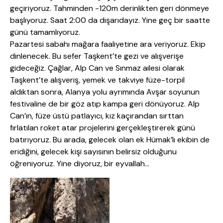
geçiriyoruz. Tahminden -120m derinlikten geri dönmeye
başlıyoruz. Saat 2:00 da dışarıdayız. Yine geç bir saatte
günü tamamlıyoruz.
Pazartesi sabahı mağara faaliyetine ara veriyoruz. Ekip
dinlenecek. Bu sefer Taşkent’te gezi ve alışverişe
gideceğiz. Çağlar, Alp Can ve Sınmaz ailesi olarak
Taşkent’te alışveriş, yemek ve takviye füze-torpil
aldıktan sonra, Alanya yolu ayrımında Avşar soyunun
festivaline de bir göz atıp kampa geri dönüyoruz. Alp
Can’ın, füze üstü patlayıcı, kız kaçırandan sırttan
fırlatılan roket atar projelerini gerçekleştirerek günü
batırıyoruz. Bu arada, gelecek olan ek Hümak’lı ekibin de
eridiğini, gelecek kişi sayısının belirsiz olduğunu
öğreniyoruz. Yine diyoruz, bir eyvallah…