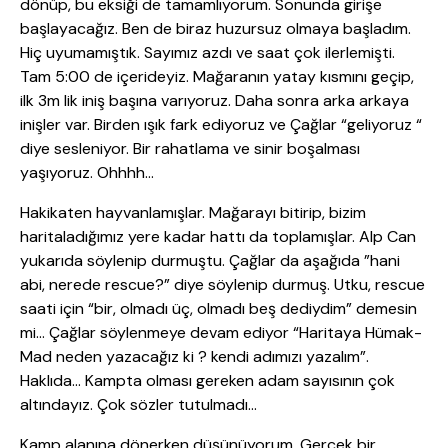
dönüp, bu eksiği de tamamlıyorum. Sonunda girişe
başlayacağız. Ben de biraz huzursuz olmaya başladım.
Hiç uyumamıştık. Sayımız azdı ve saat çok ilerlemişti.
Tam 5:00 de içerideyiz. Mağaranın yatay kısmını geçip,
ilk 3m lik iniş başına varıyoruz. Daha sonra arka arkaya
inişler var. Birden ışık fark ediyoruz ve Çağlar “geliyoruz “
diye sesleniyor. Bir rahatlama ve sinir boşalması
yaşıyoruz. Ohhhh…
Hakikaten hayvanlamışlar. Mağarayı bitirip, bizim
haritaladığımız yere kadar hattı da toplamışlar. Alp Can
yukarıda söylenip durmuştu. Çağlar da aşağıda ”hani
abi, nerede rescue?” diye söylenip durmuş. Utku, rescue
saati için “bir, olmadı üç, olmadı beş dediydim” demesin
mi… Çağlar söylenmeye devam ediyor “Haritaya Hümak-
Mad neden yazacağız ki ? kendi adımızı yazalım”.
Haklıda… Kampta olması gereken adam sayısının çok
altındayız. Çok sözler tutulmadı…
Kamp alanına dönerken düşünüyorum. Gerçek bir