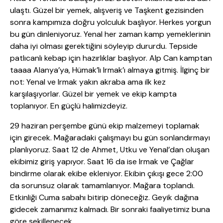
ulaştı. Güzel bir yemek, alışveriş ve Taşkent gezisinden
sonra kampımıza doğru yolculuk başlıyor. Herkes yorgun
bu gün dinleniyoruz. Yenal her zaman kamp yemeklerinin
daha iyi olması gerektiğini söyleyip dururdu. Tepside
patlıcanlı kebap için hazırlıklar başlıyor. Alp Can kamptan
taaaa Alanya’ya, Hümak’lı Irmak’ı almaya gitmiş. İlginç bir
not: Yenal ve Irmak yakın akraba ama ilk kez
karşılaşıyorlar. Güzel bir yemek ve ekip kampta
toplanıyor. En güçlü halimizdeyiz.
29 haziran perşembe günü ekip malzemeyi toplamak
için girecek. Mağaradaki çalışmayı bu gün sonlandırmayı
planlıyoruz. Saat 12 de Ahmet, Utku ve Yenal’dan oluşan
ekibimiz giriş yapıyor. Saat 16 da ise Irmak ve Çağlar
bindirme olarak ekibe ekleniyor. Ekibin çıkışı gece 2:00
da sorunsuz olarak tamamlanıyor. Mağara toplandı.
Etkinliği Cuma sabahı bitirip döneceğiz. Geyik dağına
gidecek zamanımız kalmadı. Bir sonraki faaliyetimiz buna
göre şekillenecek.