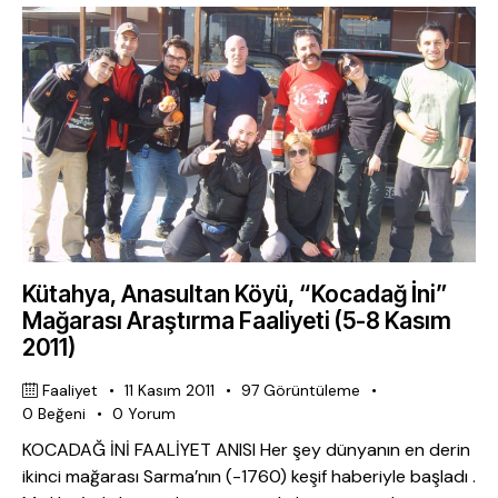
Kütahya, Anasultan Köyü, “Kocadağ İni”
Mağarası Araştırma Faaliyeti (5-8 Kasım
2011)
Faaliyet
11 Kasım 2011
97
Görüntüleme
0
Beğeni
0
Yorum
KOCADAĞ İNİ FAALİYET ANISI Her şey dünyanın en derin
ikinci mağarası Sarma’nın (-1760) keşif haberiyle başladı .