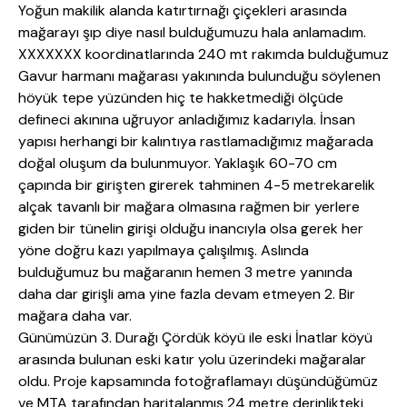
Yoğun makilik alanda katırtırnağı çiçekleri arasında
mağarayı şıp diye nasıl bulduğumuzu hala anlamadım.
XXXXXXX koordinatlarında 240 mt rakımda bulduğumuz
Gavur harmanı mağarası yakınında bulunduğu söylenen
höyük tepe yüzünden hiç te hakketmediği ölçüde
defineci akınına uğruyor anladığımız kadarıyla. İnsan
yapısı herhangi bir kalıntıya rastlamadığımız mağarada
doğal oluşum da bulunmuyor. Yaklaşık 60-70 cm
çapında bir girişten girerek tahminen 4-5 metrekarelik
alçak tavanlı bir mağara olmasına rağmen bir yerlere
giden bir tünelin girişi olduğu inancıyla olsa gerek her
yöne doğru kazı yapılmaya çalışılmış. Aslında
bulduğumuz bu mağaranın hemen 3 metre yanında
daha dar girişli ama yine fazla devam etmeyen 2. Bir
mağara daha var.
Günümüzün 3. Durağı Çördük köyü ile eski İnatlar köyü
arasında bulunan eski katır yolu üzerindeki mağaralar
oldu. Proje kapsamında fotoğraflamayı düşündüğümüz
ve MTA tarafından haritalanmış 24 metre derinlikteki