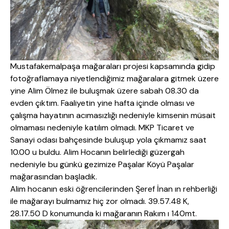
Mustafakemalpaşa mağaraları projesi kapsamında gidip
fotoğraflamaya niyetlendiğimiz mağaralara gitmek üzere
yine Alim Ölmez ile buluşmak üzere sabah 08.30 da
evden çıktım. Faaliyetin yine hafta içinde olması ve
çalışma hayatının acımasızlığı nedeniyle kimsenin müsait
olmaması nedeniyle katılım olmadı. MKP Ticaret ve
Sanayi odası bahçesinde buluşup yola çıkmamız saat
10.00 u buldu. Alim Hocanın belirlediği güzergah
nedeniyle bu günkü gezimize Paşalar Köyü Paşalar
mağarasından başladık.
Alim hocanın eski öğrencilerinden Şeref İnan ın rehberliği
ile mağarayı bulmamız hiç zor olmadı. 39.57.48 K,
28.17.50 D konumunda ki mağaranın
Rakım ı 140mt.