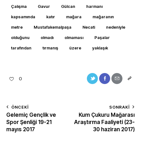
Çalışma
Gavur
Gülcan
harmanı
kapsamında
katır
mağara
mağaranın
metre
Mustafakemalpaşa
Necati
nedeniyle
olduğunu
olmadı
olmaması
Paşalar
tarafından
tırmanış
üzere
yaklaşık
0
ÖNCEKI
SONRAKI
Gelemiç Gençlik ve
Kum Çukuru Mağarası
Spor Şenliği 19-21
Araştırma Faaliyeti (23-
mayıs 2017
30 haziran 2017)