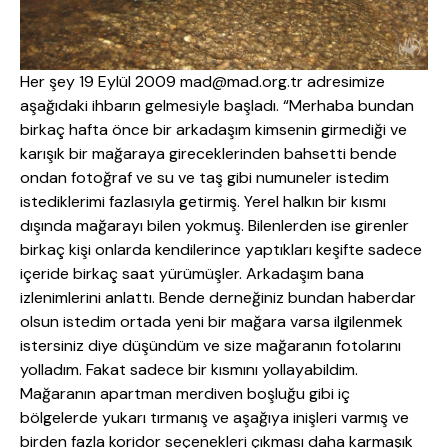
Her şey 19 Eylül 2009 mad@mad.org.tr adresimize
aşağıdaki ihbarın gelmesiyle başladı. “Merhaba bundan
birkaç hafta önce bir arkadaşım kimsenin girmediği ve
karışık bir mağaraya gireceklerinden bahsetti bende
ondan fotoğraf ve su ve taş gibi numuneler istedim
istediklerimi fazlasıyla getirmiş. Yerel halkın bir kısmı
dışında mağarayı bilen yokmuş. Bilenlerden ise girenler
birkaç kişi onlarda kendilerince yaptıkları keşifte sadece
içeride birkaç saat yürümüşler. Arkadaşım bana
izlenimlerini anlattı. Bende derneğiniz bundan haberdar
olsun istedim ortada yeni bir mağara varsa ilgilenmek
istersiniz diye düşündüm ve size mağaranın fotolarını
yolladım. Fakat sadece bir kısmını yollayabildim.
Mağaranın apartman merdiven boşluğu gibi iç
bölgelerde yukarı tırmanış ve aşağıya inişleri varmış ve
birden fazla koridor seçenekleri çıkması daha karmaşık