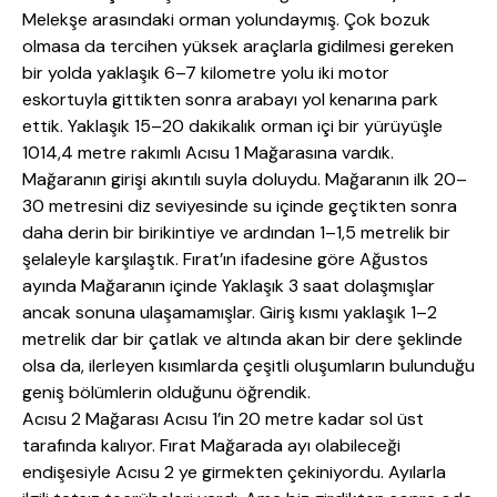
Melekşe arasındaki orman yolundaymış. Çok bozuk
olmasa da tercihen yüksek araçlarla gidilmesi gereken
bir yolda yaklaşık 6–7 kilometre yolu iki motor
eskortuyla gittikten sonra arabayı yol kenarına park
ettik. Yaklaşık 15–20 dakikalık orman içi bir yürüyüşle
1014,4 metre rakımlı Acısu 1 Mağarasına vardık.
Mağaranın girişi akıntılı suyla doluydu. Mağaranın ilk 20–
30 metresini diz seviyesinde su içinde geçtikten sonra
daha derin bir birikintiye ve ardından 1–1,5 metrelik bir
şelaleyle karşılaştık. Fırat’ın ifadesine göre Ağustos
ayında Mağaranın içinde Yaklaşık 3 saat dolaşmışlar
ancak sonuna ulaşamamışlar. Giriş kısmı yaklaşık 1–2
metrelik dar bir çatlak ve altında akan bir dere şeklinde
olsa da, ilerleyen kısımlarda çeşitli oluşumların bulunduğu
geniş bölümlerin olduğunu öğrendik.
Acısu 2 Mağarası Acısu 1’in 20 metre kadar sol üst
tarafında kalıyor. Fırat Mağarada ayı olabileceği
endişesiyle Acısu 2 ye girmekten çekiniyordu. Ayılarla