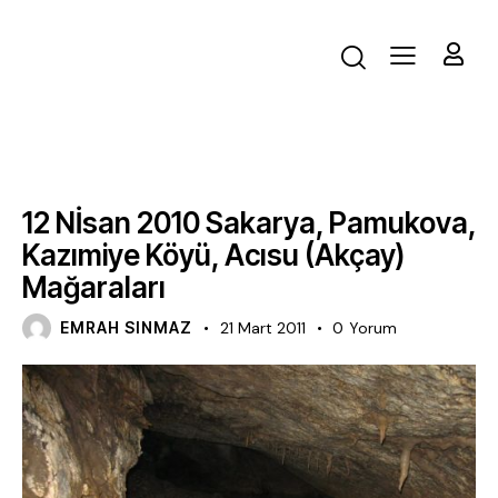
FAALIYET
12 Nİsan 2010 Sakarya, Pamukova,
Kazımiye Köyü, Acısu (Akçay)
Mağaraları
EMRAH SINMAZ
21 Mart 2011
0
Yorum