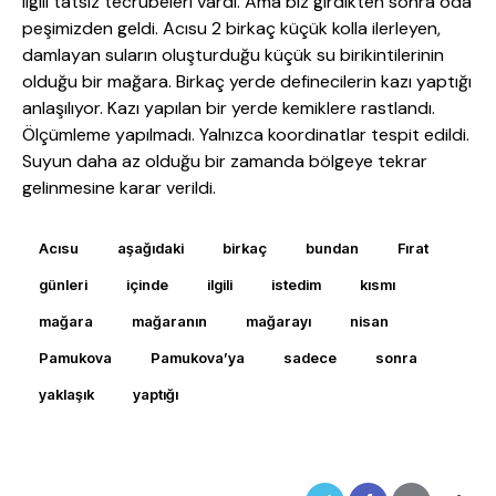
ilgili tatsız tecrübeleri vardı. Ama biz girdikten sonra oda
peşimizden geldi. Acısu 2 birkaç küçük kolla ilerleyen,
damlayan suların oluşturduğu küçük su birikintilerinin
olduğu bir mağara. Birkaç yerde definecilerin kazı yaptığı
anlaşılıyor. Kazı yapılan bir yerde kemiklere rastlandı.
Ölçümleme yapılmadı. Yalnızca koordinatlar tespit edildi.
Suyun daha az olduğu bir zamanda bölgeye tekrar
gelinmesine karar verildi.
Acısu
aşağıdaki
birkaç
bundan
Fırat
günleri
içinde
ilgili
istedim
kısmı
mağara
mağaranın
mağarayı
nisan
Pamukova
Pamukova’ya
sadece
sonra
yaklaşık
yaptığı