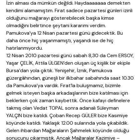
İzin alması da mümkün değildi. Haydaaaaaaa demekten
kendimi alamamıştım. Fırat sadece pazartesi günleri izinli
olduğunu mağarayı gösterebilecek başka kimse
olmadığını belirtince şeytani kararımı verdim.
Pamukova’ya 12 Nisan pazartesi günü gidecektik. Bu
daha önce hiç yaşanmamıştı, yaşandı ise de hiç
hatırlanmıyordu.
12 Nisan 2010 pazartesi günü sabah 8,30 da Cem ERSOY,
Yaşar ÇELİK, Attila ÜLGEN’den oluşan üç kişilik bir ekiple
Bursa’dan yola çıktık. Yenişehir, İznik, Pamukova
güzergâhından, güneşli bir ilkbahar sabahında saat 10.30
da Pamukova’ya vardık. Fırat’la buluşmamız, bizimle
gelmek isteyen başka arkadaşlarının bize katılması için
beklerken çok zaman kaybettik. Önce kafayı definelere
takmış olan Vedat TOPAL sonra adanalı Süleyman
YALÇIN bize katıldı. Çoban Recep GÜLER bize Kasımiye
köyünde katıldı. Yaklaşık 12.00 sularında yola çıkabildik.
Gelen ihbardan Mağaraların Şahmelek köyünde olduğu
sonucunu çıkarmıştık. Ancak Mağaralar Kazimiye –