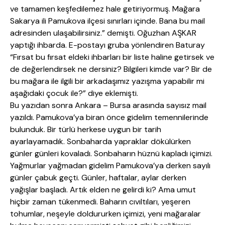
ve tamamen keşfedilemez hale getiriyormuş. Mağara
Sakarya ili Pamukova ilçesi sınırları içinde. Bana bu mail
adresinden ulaşabilirsiniz.” demişti. Oğuzhan AŞKAR
yaptığı ihbarda. E-postayı gruba yönlendiren Baturay
“Fırsat bu fırsat eldeki ihbarları bir liste haline getirsek ve
de değerlendirsek ne dersiniz? Bilgileri kimde var? Bir de
bu mağara ile ilgili bir arkadaşımız yazışma yapabilir mi
aşağıdaki çocuk ile?” diye eklemişti.
Bu yazıdan sonra Ankara – Bursa arasında sayısız mail
yazıldı. Pamukova’ya biran önce gidelim temennilerinde
bulunduk. Bir türlü herkese uygun bir tarih
ayarlayamadık. Sonbaharda yapraklar dökülürken
günler günleri kovaladı. Sonbaharın hüznü kapladı içimizi.
Yağmurlar yağmadan gidelim Pamukova’ya derken sayılı
günler çabuk geçti. Günler, haftalar, aylar derken
yağışlar başladı. Artık elden ne gelirdi ki? Ama umut
hiçbir zaman tükenmedi. Baharın cıvıltıları, yeşeren
tohumlar, neşeyle doldururken içimizi, yeni mağaralar