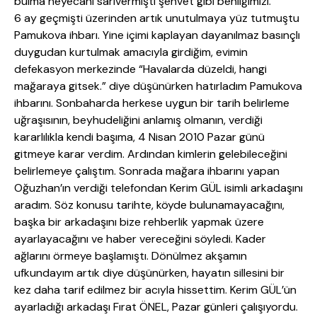
bulma heyecanı sarıvermişti şehvet gibi benliğimizi.
6 ay geçmişti üzerinden artık unutulmaya yüz tutmuştu
Pamukova ihbarı. Yine içimi kaplayan dayanılmaz basınçlı
duygudan kurtulmak amacıyla girdiğim, evimin
defekasyon merkezinde “Havalarda düzeldi, hangi
mağaraya gitsek.” diye düşünürken hatırladım Pamukova
ihbarını. Sonbaharda herkese uygun bir tarih belirleme
uğraşısının, beyhudeliğini anlamış olmanın, verdiği
kararlılıkla kendi başıma, 4 Nisan 2010 Pazar günü
gitmeye karar verdim. Ardından kimlerin gelebileceğini
belirlemeye çalıştım. Sonrada mağara ihbarını yapan
Oğuzhan’ın verdiği telefondan Kerim GÜL isimli arkadaşını
aradım. Söz konusu tarihte, köyde bulunamayacağını,
başka bir arkadaşını bize rehberlik yapmak üzere
ayarlayacağını ve haber vereceğini söyledi. Kader
ağlarını örmeye başlamıştı. Dönülmez akşamın
ufkundayım artık diye düşünürken, hayatın sillesini bir
kez daha tarif edilmez bir acıyla hissettim. Kerim GÜL’ün
ayarladığı arkadaşı Fırat ÖNEL, Pazar günleri çalışıyordu.