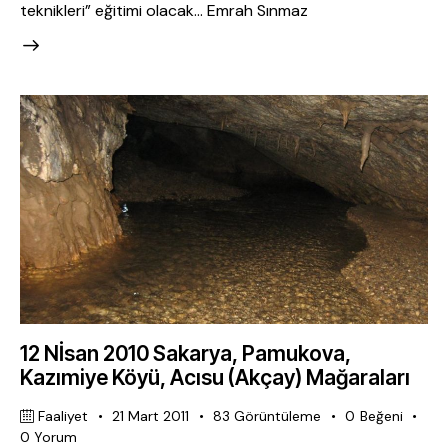
teknikleri” eğitimi olacak... Emrah Sınmaz
12 Nİsan 2010 Sakarya, Pamukova,
Kazımiye Köyü, Acısu (Akçay) Mağaraları
Faaliyet
21 Mart 2011
83
Görüntüleme
0
Beğeni
0
Yorum