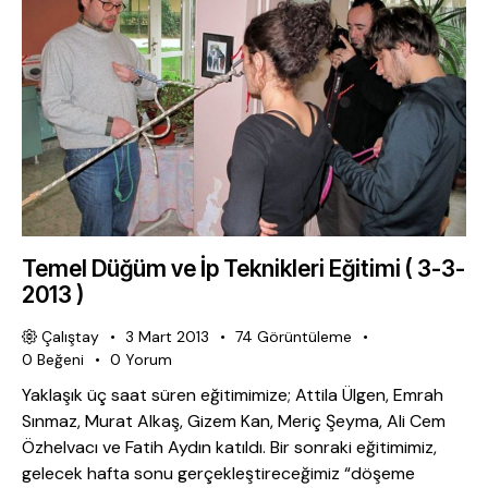
Temel Düğüm ve İp Teknikleri Eğitimi ( 3-3-
2013 )
Çalıştay
3 Mart 2013
74
Görüntüleme
0
Beğeni
0
Yorum
Yaklaşık üç saat süren eğitimimize; Attila Ülgen, Emrah
Sınmaz, Murat Alkaş, Gizem Kan, Meriç Şeyma, Ali Cem
Özhelvacı ve Fatih Aydın katıldı. Bir sonraki eğitimimiz,
gelecek hafta sonu gerçekleştireceğimiz “döşeme