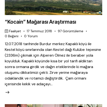
“Kocain” Mağarası Araştırması
Faaliyet
17 Temmuz 2018
97
Görüntüleme
0
Beğeni
0
Yorum
12.07.2018 tarihinde Burdur merkez Kapaklı köyü ile
Kestel köyü sınırlarında olan Kestel dağı Kulübe tepesine
(2336m) çıkmak için Alperen Ölmez ile beraber yola
koyulduk. Kapaklı köyünde kısa bir yol tarifi aldıktan
sonra ormana girdik ve dağın eteklerinde ki mağara
oluşumu dikkatimizi çekti. Zirve yerine mağaraya
odaklandık ve rotamızı değiştirdik. Çam ormanı
içerisinde kekik ve adaçayı…