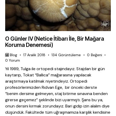
O Günler IV (Netice İtibarı İle, Bir Mağara
Koruma Denemesi)
Blog
17 Aralık 2018
134
Görüntüleme
0
Beğeni
0
Yorum
Yıl 1989, Tulga ile ortopedi stajındayız. Stajdan bir gün
kaytarıp, Tokat “Ballıca” mağarasına yapılacak
araştırmaya katılmak niyetindeyiz. Ortopedi
profesörlerimizden Rıdvan Ege, bir önceki derste
“benim dersime gelmeyen, staj bitirme sınavına benden
girerse geçemez” şeklinde bizi uyarmıştı. Şans bu ya,
onun dersini kırmak zorundayız. Bari gidip izin alalım diye
düşündük. Fakültede tüm uğraşmamıza karşılık kendisine