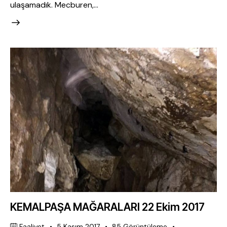
ulaşamadık. Mecburen,…
KEMALPAŞA MAĞARALARI 22 Ekim 2017
Faaliyet
5 Kasım 2017
85
Görüntüleme