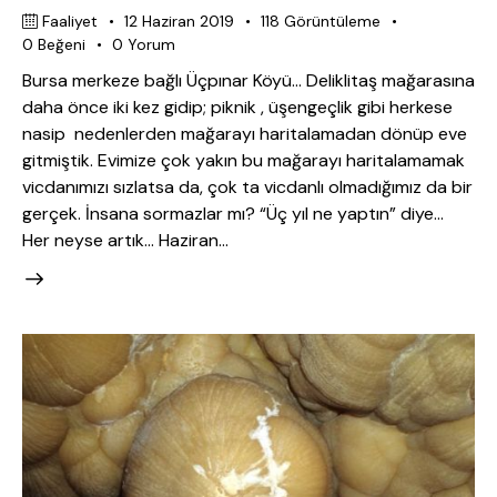
Faaliyet
12 Haziran 2019
118
Görüntüleme
0
Beğeni
0
Yorum
Bursa merkeze bağlı Üçpınar Köyü… Deliklitaş mağarasına
daha önce iki kez gidip; piknik , üşengeçlik gibi herkese
nasip nedenlerden mağarayı haritalamadan dönüp eve
gitmiştik. Evimize çok yakın bu mağarayı haritalamamak
vicdanımızı sızlatsa da, çok ta vicdanlı olmadığımız da bir
gerçek. İnsana sormazlar mı? “Üç yıl ne yaptın” diye…
Her neyse artık… Haziran…