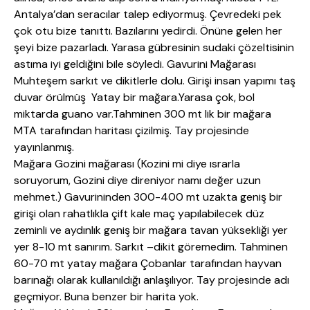
Antalya’dan seracılar talep ediyormuş. Çevredeki pek
çok otu bize tanıttı. Bazılarını yedirdi. Önüne gelen her
şeyi bize pazarladı. Yarasa gübresinin sudaki çözeltisinin
astıma iyi geldiğini bile söyledi. Gavurini Mağarası
Muhteşem sarkıt ve dikitlerle dolu. Girişi insan yapımı taş
duvar örülmüş Yatay bir mağara.Yarasa çok, bol
miktarda guano var.Tahminen 300 mt lik bir mağara
MTA tarafından haritası çizilmiş. Tay projesinde
yayınlanmış.
Mağara Gozini mağarası (Kozini mi diye ısrarla
soruyorum, Gozini diye direniyor namı değer uzun
mehmet.) Gavurininden 300-400 mt uzakta geniş bir
girişi olan rahatlıkla çift kale maç yapılabilecek düz
zeminli ve aydınlık geniş bir mağara tavan yüksekliği yer
yer 8-10 mt sanırım. Sarkıt –dikit göremedim. Tahminen
60-70 mt yatay mağara Çobanlar tarafından hayvan
barınağı olarak kullanıldığı anlaşılıyor. Tay projesinde adı
geçmiyor. Buna benzer bir harita yok.