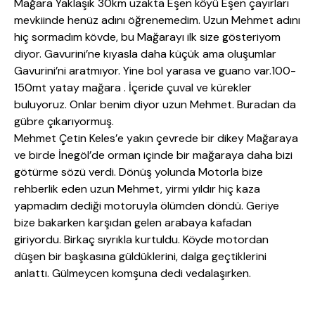
Mağara Yaklaşık 30km uzakta Eşen köyü Eşen çayırları
mevkiinde henüz adını öğrenemedim. Uzun Mehmet adını
hiç sormadım kövde, bu Mağarayı ilk size gösteriyom
diyor. Gavurini’ne kıyasla daha küçük ama oluşumlar
Gavurini’ni aratmıyor. Yine bol yarasa ve guano var.100-
150mt yatay mağara . İçeride çuval ve kürekler
buluyoruz. Onlar benim diyor uzun Mehmet. Buradan da
gübre çıkarıyormuş.
Mehmet Çetin Keles’e yakın çevrede bir dikey Mağaraya
ve birde İnegöl’de orman içinde bir mağaraya daha bizi
götürme sözü verdi. Dönüş yolunda Motorla bize
rehberlik eden uzun Mehmet, yirmi yıldır hiç kaza
yapmadım dediği motoruyla ölümden döndü. Geriye
bize bakarken karşıdan gelen arabaya kafadan
giriyordu. Birkaç sıyrıkla kurtuldu. Köyde motordan
düşen bir başkasına güldüklerini, dalga geçtiklerini
anlattı. Gülmeycen komşuna dedi vedalaşırken.