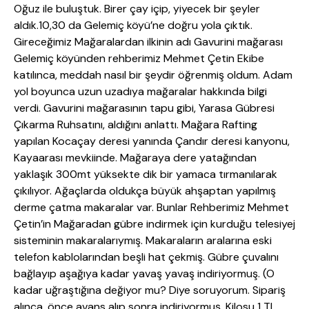
Oğuz ile buluştuk. Birer çay içip, yiyecek bir şeyler
aldık.10,30 da Gelemiç köyü’ne doğru yola çıktık.
Gireceğimiz Mağaralardan ilkinin adı Gavurini mağarası
Gelemiç köyünden rehberimiz Mehmet Çetin Ekibe
katılınca, meddah nasıl bir şeydir öğrenmiş oldum. Adam
yol boyunca uzun uzadıya mağaralar hakkında bilgi
verdi. Gavurini mağarasının tapu gibi, Yarasa Gübresi
Çıkarma Ruhsatını, aldığını anlattı. Mağara Rafting
yapılan Kocaçay deresi yanında Çandır deresi kanyonu,
Kayaarası mevkiinde. Mağaraya dere yatağından
yaklaşık 300mt yüksekte dik bir yamaca tırmanılarak
çıkılıyor. Ağaçlarda oldukça büyük ahşaptan yapılmış
derme çatma makaralar var. Bunlar Rehberimiz Mehmet
Çetin’in Mağaradan gübre indirmek için kurduğu telesiyej
sisteminin makaralarıymış. Makaraların aralarına eski
telefon kablolarından beşli hat çekmiş. Gübre çuvalını
bağlayıp aşağıya kadar yavaş yavaş indiriyormuş. (O
kadar uğraştığına değiyor mu? Diye soruyorum. Sipariş
alınca, önce avans alıp sonra indiriyormuş. Kilosu 1 TL.