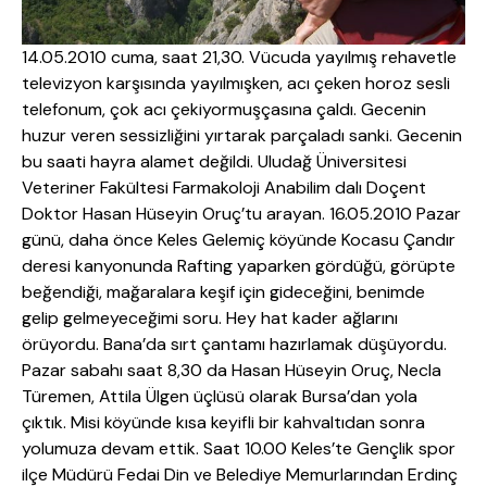
14.05.2010 cuma, saat 21,30. Vücuda yayılmış rehavetle
televizyon karşısında yayılmışken, acı çeken horoz sesli
telefonum, çok acı çekiyormuşçasına çaldı. Gecenin
huzur veren sessizliğini yırtarak parçaladı sanki. Gecenin
bu saati hayra alamet değildi. Uludağ Üniversitesi
Veteriner Fakültesi Farmakoloji Anabilim dalı Doçent
Doktor Hasan Hüseyin Oruç’tu arayan. 16.05.2010 Pazar
günü, daha önce Keles Gelemiç köyünde Kocasu Çandır
deresi kanyonunda Rafting yaparken gördüğü, görüpte
beğendiği, mağaralara keşif için gideceğini, benimde
gelip gelmeyeceğimi soru. Hey hat kader ağlarını
örüyordu. Bana’da sırt çantamı hazırlamak düşüyordu.
Pazar sabahı saat 8,30 da Hasan Hüseyin Oruç, Necla
Türemen, Attila Ülgen üçlüsü olarak Bursa’dan yola
çıktık. Misi köyünde kısa keyifli bir kahvaltıdan sonra
yolumuza devam ettik. Saat 10.00 Keles’te Gençlik spor
ilçe Müdürü Fedai Din ve Belediye Memurlarından Erdinç