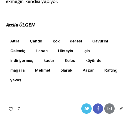
ekmeğini kendisi yapıyor.
Attila ÜLGEN
Attila
Çandır
çok
deresi
Gavurini
Gelemiç
Hasan
Hüseyin
için
indiriyormuş
kadar
Keles
köyünde
mağara
Mehmet
olarak
Pazar
Rafting
yavaş
0