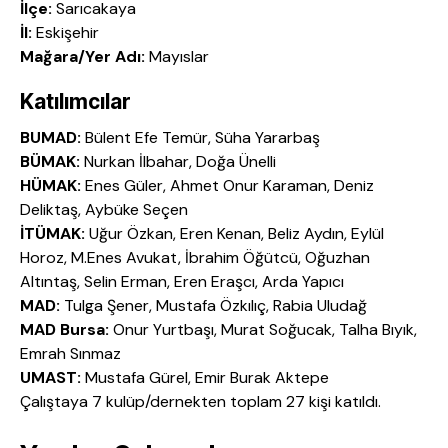
İlçe:
Sarıcakaya
İl:
Eskişehir
Mağara/Yer Adı:
Mayıslar
Katılımcılar
BUMAD:
Bülent Efe Temür, Süha Yararbaş
BÜMAK:
Nurkan İlbahar, Doğa Ünelli
HÜMAK:
Enes Güler, Ahmet Onur Karaman, Deniz
Deliktaş, Aybüke Seçen
İTÜMAK:
Uğur Özkan, Eren Kenan, Beliz Aydın, Eylül
Horoz, M.Enes Avukat, İbrahim Öğütcü, Oğuzhan
Altıntaş, Selin Erman, Eren Eraşcı, Arda Yapıcı
MAD:
Tulga Şener, Mustafa Özkılıç, Rabia Uludağ
MAD Bursa:
Onur Yurtbaşı, Murat Soğucak, Talha Bıyık,
Emrah Sınmaz
UMAST:
Mustafa Gürel, Emir Burak Aktepe
Çalıştaya 7 kulüp/dernekten toplam 27 kişi katıldı.