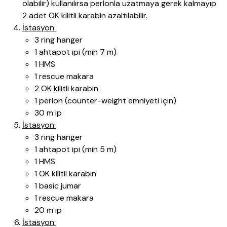
olabilir) kullanılırsa perlonla uzatmaya gerek kalmayıp
2 adet OK kilitli karabin azaltılabilir.
İstasyon:
3 ring hanger
1 ahtapot ipi (min 7 m)
1 HMS
1 rescue makara
2 OK kilitli karabin
1 perlon (counter-weight emniyeti için)
30 m ip
İstasyon:
3 ring hanger
1 ahtapot ipi (min 5 m)
1 HMS
1 OK kilitli karabin
1 basic jumar
1 rescue makara
20 m ip
İstasyon: