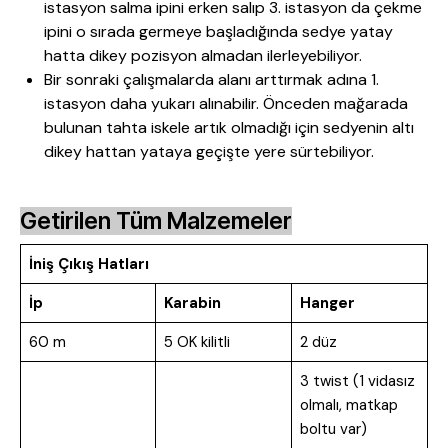
istasyon salma ipini erken salıp 3. istasyon da çekme
ipini o sırada germeye başladığında sedye yatay
hatta dikey pozisyon almadan ilerleyebiliyor.
Bir sonraki çalışmalarda alanı arttırmak adına 1.
istasyon daha yukarı alınabilir. Önceden mağarada
bulunan tahta iskele artık olmadığı için sedyenin altı
dikey hattan yataya geçişte yere sürtebiliyor.
Getirilen Tüm Malzemeler
İni
ş Çıkı
ş Hatları
İp
Karabin
Hanger
60 m
5 OK kilitli
2 düz
3 twist (1 vidasız
olmalı, matkap
boltu var)