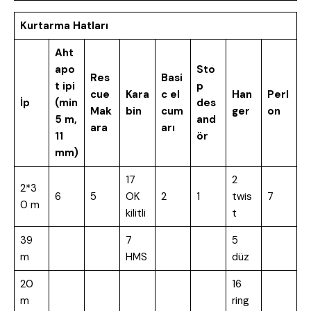
Kurtarma Hatları
Aht
apo
Sto
Res
Basi
t ipi
p
cue
Kara
c el
Han
Perl
İp
(min
des
Mak
bin
cum
ger
on
5 m,
and
ara
arı
11
ör
mm)
17
2
2*3
6
5
OK
2
1
twis
7
0 m
kilitli
t
39
7
5
m
HMS
düz
20
16
m
ring