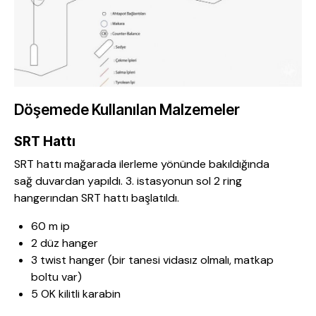
Döşemede Kullanılan Malzemeler
SRT Hattı
SRT hattı mağarada ilerleme yönünde bakıldığında
sağ duvardan yapıldı. 3. istasyonun sol 2 ring
hangerından SRT hattı başlatıldı.
60 m ip
2 düz hanger
3 twist hanger (bir tanesi vidasız olmalı, matkap
boltu var)
5 OK kilitli karabin