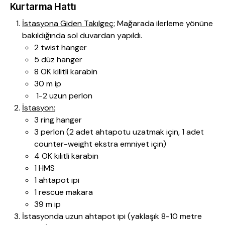
Kurtarma Hattı
İstasyona Giden Takılgeç:
Mağarada ilerleme yönüne
bakıldığında sol duvardan yapıldı.
2 twist hanger
5 düz hanger
8 OK kilitli karabin
30 m ip
1-2 uzun perlon
İstasyon:
3 ring hanger
3 perlon (2 adet ahtapotu uzatmak için, 1 adet
counter-weight ekstra emniyet için)
4 OK kilitli karabin
1 HMS
1 ahtapot ipi
1 rescue makara
39 m ip
İstasyonda uzun ahtapot ipi (yaklaşık 8-10 metre