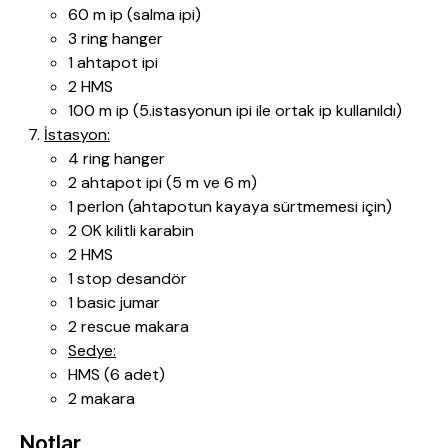
60 m ip (salma ipi)
3 ring hanger
1 ahtapot ipi
2 HMS
100 m ip (5.istasyonun ipi ile ortak ip kullanıldı)
İstasyon:
4 ring hanger
2 ahtapot ipi (5 m ve 6 m)
1 perlon (ahtapotun kayaya sürtmemesi için)
2 OK kilitli karabin
2 HMS
1 stop desandör
1 basic jumar
2 rescue makara
Sedye:
HMS (6 adet)
2 makara
Notlar