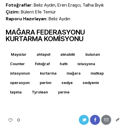
Fotoğraflar:
Beliz Aydın, Eren Eraşcı, Talha Bıyık
Çizim:
Bülent Efe Temür
Raporu Hazırlayan:
Beliz Aydın
MAĞARA FEDERASYONU
KURTARMA KOMİSYONU
Mayıslar
ahtapot
alınabilir
bulunan
Counter
Fotoğraf
hattı
istasyona
istasyonun
kurtarma
mağara
matkap
operasyon
perlon
sedye
sedyenin
taşıma
Tyrolean
yerine
0