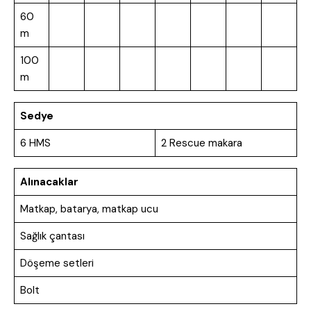
60
m
100
m
Sedye
6 HMS
2 Rescue makara
Alınacaklar
Matkap, batarya, matkap ucu
Sağlık çantası
Döşeme setleri
Bolt