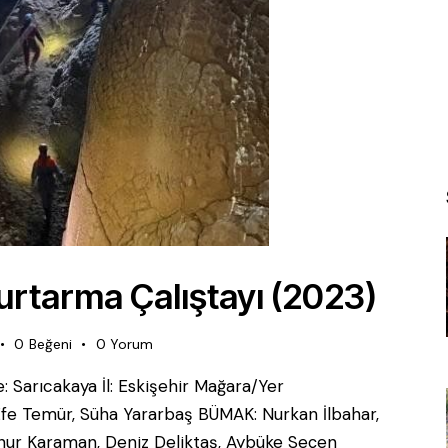
urtarma Çalıştayı (2023)
0
Beğeni
0
Yorum
çe: Sarıcakaya İl: Eskişehir Mağara/Yer
 Efe Temür, Süha Yararbaş BÜMAK: Nurkan İlbahar,
nur Karaman, Deniz Deliktaş, Aybüke Seçen