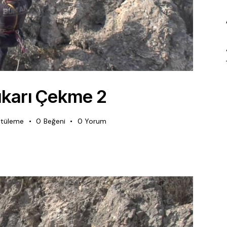
ukarı Çekme 2
tüleme
0
Beğeni
0
Yorum