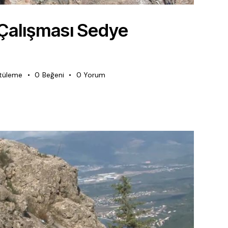
alışması Sedye
tüleme
0
Beğeni
0
Yorum