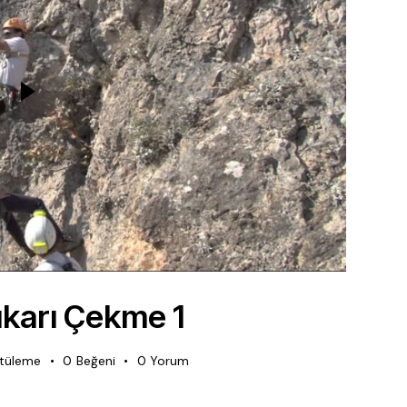
karı Çekme 1
tüleme
0
Beğeni
0
Yorum