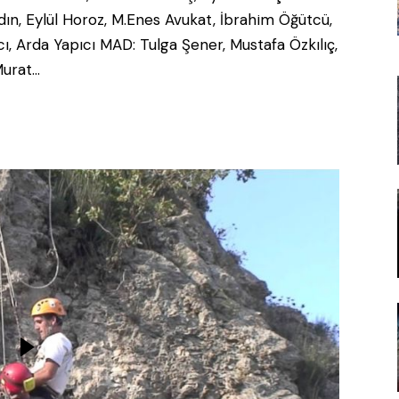
ın, Eylül Horoz, M.Enes Avukat, İbrahim Öğütcü,
ı, Arda Yapıcı MAD: Tulga Şener, Mustafa Özkılıç,
Murat…