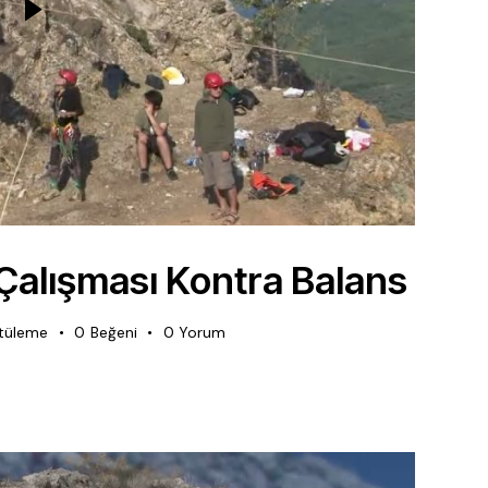
alışması Kontra Balans
tüleme
0
Beğeni
0
Yorum