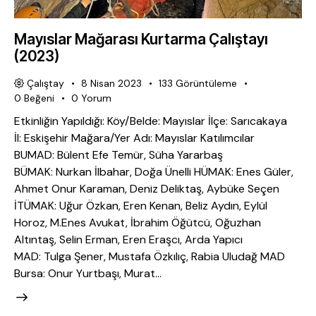
Mayıslar Mağarası Kurtarma Çalıştayı
(2023)
Çalıştay
8 Nisan 2023
133
Görüntüleme
0
Beğeni
0
Yorum
Etkinliğin Yapıldığı: Köy/Belde: Mayıslar İlçe: Sarıcakaya
İl: Eskişehir Mağara/Yer Adı: Mayıslar Katılımcılar
BUMAD: Bülent Efe Temür, Süha Yararbaş
BÜMAK: Nurkan İlbahar, Doğa Ünelli HÜMAK: Enes Güler,
Ahmet Onur Karaman, Deniz Deliktaş, Aybüke Seçen
İTÜMAK: Uğur Özkan, Eren Kenan, Beliz Aydın, Eylül
Horoz, M.Enes Avukat, İbrahim Öğütcü, Oğuzhan
Altıntaş, Selin Erman, Eren Eraşcı, Arda Yapıcı
MAD: Tulga Şener, Mustafa Özkılıç, Rabia Uludağ MAD
Bursa: Onur Yurtbaşı, Murat…