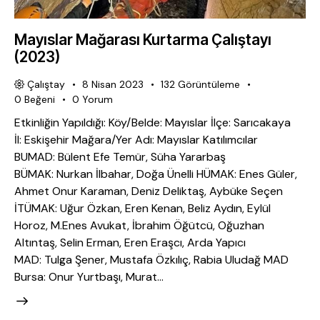
Mayıslar Mağarası Kurtarma Çalıştayı
(2023)
Çalıştay
8 Nisan 2023
132
Görüntüleme
0
Beğeni
0
Yorum
Etkinliğin Yapıldığı: Köy/Belde: Mayıslar İlçe: Sarıcakaya
İl: Eskişehir Mağara/Yer Adı: Mayıslar Katılımcılar
BUMAD: Bülent Efe Temür, Süha Yararbaş
BÜMAK: Nurkan İlbahar, Doğa Ünelli HÜMAK: Enes Güler,
Ahmet Onur Karaman, Deniz Deliktaş, Aybüke Seçen
İTÜMAK: Uğur Özkan, Eren Kenan, Beliz Aydın, Eylül
Horoz, M.Enes Avukat, İbrahim Öğütcü, Oğuzhan
Altıntaş, Selin Erman, Eren Eraşcı, Arda Yapıcı
MAD: Tulga Şener, Mustafa Özkılıç, Rabia Uludağ MAD
Bursa: Onur Yurtbaşı, Murat…