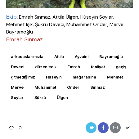
Ekip:
Emrah Sınmaz, Attila Ülgen, Hüseyin Soylar,
Mehmet Işık, Şükrü Deveci, Muhammet Önder, Merve
Bayramoğlu
Emrah Sınmaz
arkadaşlarımızla
Attila
Ayvaini
Bayramoğlu
Deveci
düzenledik
Emrah
faaliyet
geçiş
gitmediğimiz
Hüseyin
mağarasına
Mehmet
Merve
Muhammet
Önder
Sınmaz
Soylar
Şükrü
Ülgen
0