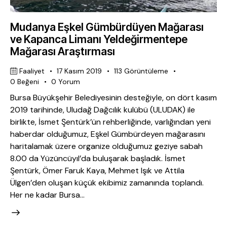
Mudanya Eşkel Gümbürdüyen Mağarası
ve Kapanca Limanı Yeldeğirmentepe
Mağarası Araştırması
Faaliyet
17 Kasım 2019
113
Görüntüleme
0
Beğeni
0
Yorum
Bursa Büyükşehir Belediyesinin desteğiyle, on dört kasım
2019 tarihinde, Uludağ Dağcılık kulübü (ULUDAK) ile
birlikte, İsmet Şentürk’ün rehberliğinde, varlığından yeni
haberdar olduğumuz, Eşkel Gümbürdeyen mağarasını
haritalamak üzere organize olduğumuz geziye sabah
8.00 da Yüzüncüyıl’da buluşarak başladık. İsmet
Şentürk, Ömer Faruk Kaya, Mehmet Işık ve Attila
Ülgen’den oluşan küçük ekibimiz zamanında toplandı.
Her ne kadar Bursa…