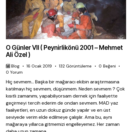
O Günler VII ( Peynirlikönü 2001 – Mehmet
Ali Özel )
Blog
16 Ocak 2019
132
Görüntüleme
0
Beğeni
0
Yorum
Hiç sevmem… Başka bir mağaracı ekibin araştırmasına
katılmayı hiç sevmem, düşünmem. Neden sevmem ? Çok
kısıtlı zamanımı, yapabiliyorsam dernek için faaliyette
geçirmeyi tercih ederim de ondan sevmem. MAD yaz
faaliyetleri, en uzun dokuz günde yapılır ve en üst
seviyede verim elde edilmeye çalışılır. Ama bu, aynı
mağaraya yıllarca gitmemizi engelleyemez. Her zaman
daha uzun zamana…