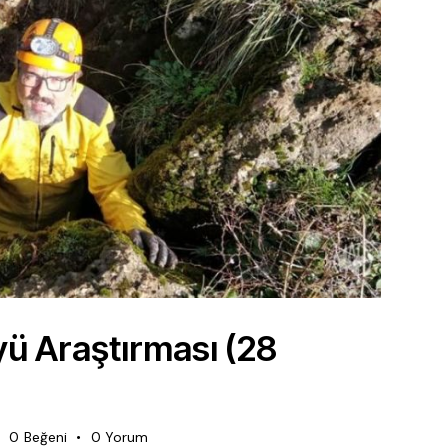
ü Araştırması (28
0
Beğeni
0
Yorum