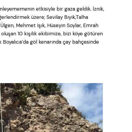
nleyememenin etkisiyle bir gaza geldik. İznik,
rlendirmek üzere; Sevilay Bıyık,Talha
la Ülgen, Mehmet Işık, Hüseyin Soylar, Emrah
luşan 10 kişilik ekibimize, bizi köye götüren
ik Boyalıca’da göl kenarında çay bahçesinde