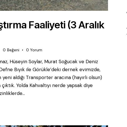
ırma Faaliyeti (3 Aralık
0
Beğeni
0
Yorum
az, Hüseyin Soylar, Murat Soğucak ve Deniz
 Defne Bıyık ile Görükle’deki dernek evimizde,
yeni aldığı Transporter aracına (hayırlı olsun)
 çıktık. Yolda Kahvaltıyı nerde yapsak diye
inliklerde…