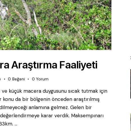
 Araştırma Faaliyeti
e
0
Beğeni
0
Yorum
ğı ve küçük macera duygusunu sıcak tutmak için
 konu da bir bölgenin önceden araştırılmış
edilmeyeceği anlamına gelmez. Gelen bir
 değerlendirmeye karar verdik. Maksempınarı
 33km. …