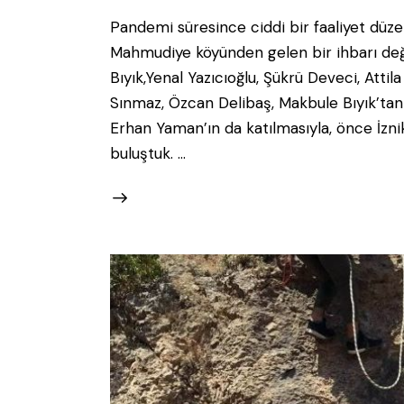
Pandemi süresince ciddi bir faaliyet düze
Mahmudiye köyünden gelen bir ihbarı değe
Bıyık,Yenal Yazıcıoğlu, Şükrü Deveci, Atti
Sınmaz, Özcan Delibaş, Makbule Bıyık’tan o
Erhan Yaman’ın da katılmasıyla, önce İzn
buluştuk. …