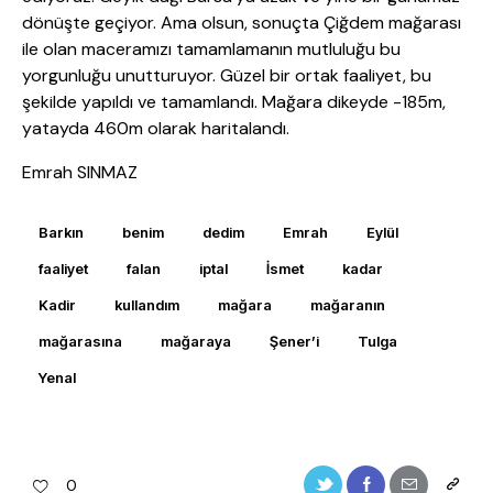
dönüşte geçiyor. Ama olsun, sonuçta Çiğdem mağarası
ile olan maceramızı tamamlamanın mutluluğu bu
yorgunluğu unutturuyor. Güzel bir ortak faaliyet, bu
şekilde yapıldı ve tamamlandı. Mağara dikeyde -185m,
yatayda 460m olarak haritalandı.
Emrah SINMAZ
Barkın
benim
dedim
Emrah
Eylül
faaliyet
falan
iptal
İsmet
kadar
Kadir
kullandım
mağara
mağaranın
mağarasına
mağaraya
Şener’i
Tulga
Yenal
0