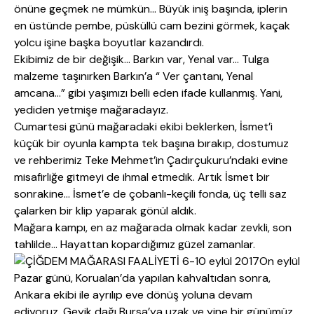
önüne geçmek ne mümkün… Büyük iniş başında, iplerin
en üstünde pembe, püsküllü cam bezini görmek, kaçak
yolcu işine başka boyutlar kazandırdı.
Ekibimiz de bir değişik… Barkın var, Yenal var… Tulga
malzeme taşınırken Barkın’a “ Ver çantanı, Yenal
amcana…” gibi yaşımızı belli eden ifade kullanmış. Yani,
yediden yetmişe mağaradayız.
Cumartesi günü mağaradaki ekibi beklerken, İsmet’i
küçük bir oyunla kampta tek başına bırakıp, dostumuz
ve rehberimiz Teke Mehmet’in Çadırçukuru’ndaki evine
misafirliğe gitmeyi de ihmal etmedik. Artık İsmet bir
sonrakine… İsmet’e de çobanlı-keçili fonda, üç telli saz
çalarken bir klip yaparak gönül aldık.
Mağara kampı, en az mağarada olmak kadar zevkli, son
tahlilde… Hayattan kopardığımız güzel zamanlar.
On eylül
Pazar günü, Korualan’da yapılan kahvaltıdan sonra,
Ankara ekibi ile ayrılıp eve dönüş yoluna devam
ediyoruz. Geyik dağı Bursa’ya uzak ve yine bir günümüz