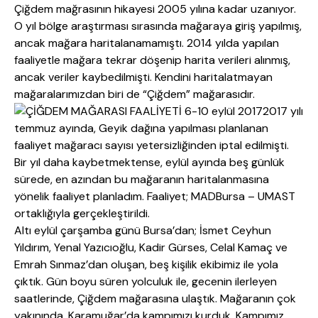
Çiğdem mağrasının hikayesi 2005 yılına kadar uzanıyor.
O yıl bölge araştırması sırasında mağaraya giriş yapılmış,
ancak mağara haritalanamamıştı. 2014 yılda yapılan
faaliyetle mağara tekrar döşenip harita verileri alınmış,
ancak veriler kaybedilmişti. Kendini haritalatmayan
mağaralarımızdan biri de “Çiğdem” mağarasıdır.
2017 yılı
temmuz ayında, Geyik dağına yapılması planlanan
faaliyet mağaracı sayısı yetersizliğinden iptal edilmişti.
Bir yıl daha kaybetmektense, eylül ayında beş günlük
sürede, en azından bu mağaranın haritalanmasına
yönelik faaliyet planladım. Faaliyet; MADBursa – UMAST
ortaklığıyla gerçekleştirildi.
Altı eylül çarşamba günü Bursa’dan; İsmet Ceyhun
Yıldırım, Yenal Yazıcıoğlu, Kadir Gürses, Celal Kamaç ve
Emrah Sınmaz’dan oluşan, beş kişilik ekibimiz ile yola
çıktık. Gün boyu süren yolculuk ile, gecenin ilerleyen
saatlerinde, Çiğdem mağarasına ulaştık. Mağaranın çok
yakınında,
Karamuğar’da kampımızı kurduk. Kampımız,