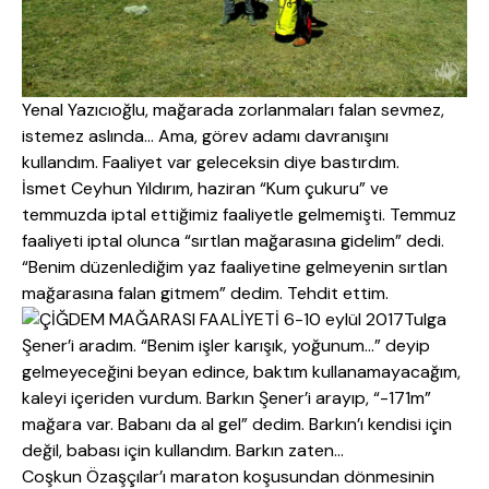
Yenal Yazıcıoğlu, mağarada zorlanmaları falan sevmez,
istemez aslında… Ama, görev adamı davranışını
kullandım. Faaliyet var geleceksin diye bastırdım.
İsmet Ceyhun Yıldırım, haziran “Kum çukuru” ve
temmuzda iptal ettiğimiz faaliyetle gelmemişti. Temmuz
faaliyeti iptal olunca “sırtlan mağarasına gidelim” dedi.
“Benim düzenlediğim yaz faaliyetine gelmeyenin sırtlan
mağarasına falan gitmem” dedim. Tehdit ettim.
Tulga
Şener’i aradım. “Benim işler karışık, yoğunum…” deyip
gelmeyeceğini beyan edince, baktım kullanamayacağım,
kaleyi içeriden vurdum. Barkın Şener’i arayıp, “-171m”
mağara var. Babanı da al gel” dedim. Barkın’ı kendisi için
değil, babası için kullandım. Barkın zaten…
Coşkun Özaşçılar’ı maraton koşusundan dönmesinin