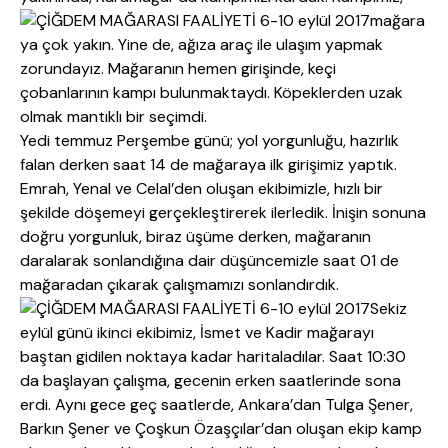
mağara
ya çok yakın. Yine de, ağıza araç ile ulaşım yapmak
zorundayız. Mağaranın hemen girişinde, keçi
çobanlarının kampı bulunmaktaydı. Köpeklerden uzak
olmak mantıklı bir seçimdi.
Yedi temmuz Perşembe günü; yol yorgunluğu, hazırlık
falan derken saat 14 de mağaraya ilk girişimiz yaptık.
Emrah, Yenal ve Celal’den oluşan ekibimizle, hızlı bir
şekilde döşemeyi gerçekleştirerek ilerledik. İnişin sonuna
doğru yorgunluk, biraz üşüme derken, mağaranın
daralarak sonlandığına dair düşüncemizle saat 01 de
mağaradan çıkarak çalışmamızı sonlandırdık.
Sekiz
eylül günü ikinci ekibimiz, İsmet ve Kadir mağarayı
baştan gidilen noktaya kadar haritaladılar. Saat 10:30
da başlayan çalışma, gecenin erken saatlerinde sona
erdi. Aynı gece geç saatlerde, Ankara’dan Tulga Şener,
Barkın Şener ve Çoşkun Özaşçılar’dan oluşan ekip kamp