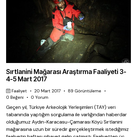
Sırtlanini Mağarası Araştırma Faaliyeti 3-
4-5 Mart 2017
Faaliyet
20 Mart 2017
89
Görüntüleme
0
Beğeni
0
Yorum
Geçen yıl, Türkiye Arkeolojik Yerleşimleri (TAY) veri
tabanında yaptığım sorgulama ile varlığından haberdar
olduğumuz Aydın-Karacasu-Çamarası Köyü Sırtlanini
mağarasına uzun bir süredir gerçekleştirmek istediğimiz
faaliyetin haftası nihayet gelip çatmıştı. Faaliyetten üç