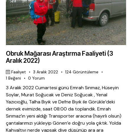
Obruk Mağarası Araştırma Faaliyeti (3
Aralık 2022)
Faaliyet
3 Aralık 2022
124
Görüntüleme
1
Beğeni
0
Yorum
3 Aralık 2022 Cumartesi günü Emrah Sınmaz, Hüseyin
Soylar, Murat Soğucak ve Deniz Soğucak , Yenal
Yazıcıoğlu, Talha Bıyık ve Defne Bıyık ile Görükle’deki
dernek evimizde, saat 08:00 da toplandık. Emrah
Sınmaz’ın yeni aldığı Transporter aracına (hayırlı olsun)
çantalarımızı yükleyip Gönen’e doğru yola çıktık. Yolda
Kahvaltıyı nerde yapsak diye düşünüp ara ara