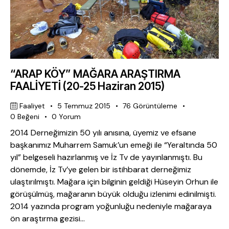
“ARAP KÖY” MAĞARA ARAŞTIRMA
FAALİYETİ (20-25 Haziran 2015)
Faaliyet
5 Temmuz 2015
76
Görüntüleme
0
Beğeni
0
Yorum
2014 Derneğimizin 50 yılı anısına, üyemiz ve efsane
başkanımız Muharrem Samuk’un emeği ile “Yeraltında 50
yıl” belgeseli hazırlanmış ve İz Tv de yayınlanmıştı. Bu
dönemde, İz Tv’ye gelen bir istihbarat derneğimiz
ulaştırılmıştı. Mağara için bilginin geldiği Hüseyin Orhun ile
görüşülmüş, mağaranın büyük olduğu izlenimi edinilmişti.
2014 yazında program yoğunluğu nedeniyle mağaraya
ön araştırma gezisi…