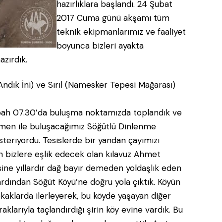
hazırlıklara başlandı. 24 Şubat
2017 Cuma günü akşamı tüm
teknik ekipmanlarımız ve faaliyet
boyunca bizleri ayakta
azırdık.
bah 07.30’da buluşma noktamızda toplandık ve
eymen ile buluşacağımız Söğütlü Dinlenme
österiyordu. Tesislerde bir yandan çayımızı
n bizlere eşlik edecek olan kılavuz Ahmet
sine yıllardır dağ bayır demeden yoldaşlık eden
ardından Söğüt Köyü’ne doğru yola çıktık. Köyün
kaklarda ilerleyerek, bu köyde yaşayan diğer
arıyla taçlandırdığı şirin köy evine vardık. Bu