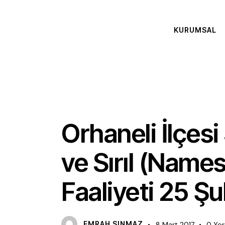
KURUMSAL
FAALIYET
Orhaneli İlçesi
ve Sırıl (Name
Faaliyeti 25 Ş
EMRAH SINMAZ
8 Mart 2017
0
Yo