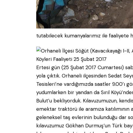
tutabilecek kumanyalarımız ile faaliyete h
Ertesi gün (25 Şubat 2017 Cumartesi) sa
yola çıktık. Orhaneli ilçesinden Sedat S
Tesisleri’ne vardığımızda saatler 9.00’ı g
yudumlarken bir yandan da Sırıl Köyü’nde
Bulut’u bekliyorduk. Kılavuzumuzun, kendi
emektar traktörü ile aramıza katılımının 
geleneksel taş evlerinin bulunduğu dar so
kılavuzumuz Gökhan Durmuş’un Türk bayrakl