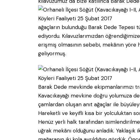
kılavuzumuz da bize katılınca Barak De
ağaçların bulunduğu Barak Dede Tepesi t
ediyordu. Kılavuzlarımızdan öğrendiğimize
erişmiş olmasının sebebi, mekânın yöre ha
geliyormuş.
Barak Dede mevkinde ekipmanlarımızı tra
Kavacıkayağı mevkine doğru yolumuza dev
çamlardan oluşan anıt ağaçlar ile büyüley
Hareketli ve keyifli kısa bir yolculuktan
Henüz yerli halk tarafından isimlendirilme
uğrak mekânı olduğunu anladık. Yaklaşık 
mağaranın iki kola ayrıldığını gördük. Önce