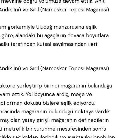
de mevkine doğru yolumuza devam
ettik. Anıt
üm görkemiyle Uludağ manzarasına eşlik
 göre, alandaki bu ağaçların devasa boyutlara
lkı tarafından kutsal sayılmasından ileri
ktöre yerleştirip birinci mağaranın bulunduğu
am ettik. Yol boyunca ardıç, meşe ve
ici orman dokusu bizlere eşlik ediyordu.
 sonrasında mağaranın bulunduğu noktaya vardık.
miş olan yatay girişli mağaranın definecilerin
iki metrelik bir sürünme mesafesinden sonra
likle sağ koldan ilerledik ve ayakta ilerlenebilen