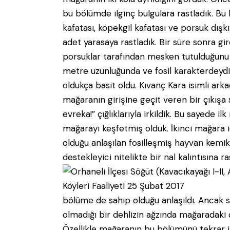
bu bölümde ilginç bulgulara rastladık. Bu bu
kafatası, köpekgil kafatası ve porsuk dışk
adet yarasaya rastladık. Bir süre sonra gi
porsuklar tarafından mesken tutulduğunu 
metre uzunluğunda ve fosil karakterdeyd
oldukça basit oldu. Kıvanç Kara isimli ar
mağaranın girişine geçit veren bir çıkışa
evreka!” çığlıklarıyla irkildik. Bu sayede 
mağarayı keşfetmiş olduk. İkinci mağara iç
olduğu anlaşılan fosilleşmiş hayvan kemikl
destekleyici
nitelikte bir nal kalıntısına r
bölüme de sahip olduğu anlaşıldı. Ancak su
olmadığı bir dehlizin ağzında mağaradaki
Özellikle mağaranın bu bölümünü tekrar i