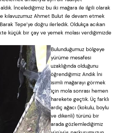
ık. İncelediğimiz bu iki mağara ile ilgili olarak
ize kılavuzumuz Ahmet Bulut ile devam etmek
z Barak Tepe’ye doğru ilerledik. Oldukça acıkan
likte küçük bir çay ve yemek molası verdiğimizde
Bulunduğumuz bölgeye
yürüme mesafesi
uzaklığında olduğunu
öğrendiğimiz Andık İni
isimli mağarayı görmek
için mola sonrası hemen
harekete geçtik. Üç farklı
ardıç ağacı (kokulu, boylu
ve dikenli) türünü bir
arada gözlemlediğimiz
yürüyüş parkurumuzun