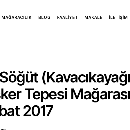
MAĞARACILIK
BLOG
FAALIYET
MAKALE
İLETIŞIM
 Söğüt (Kavacıkayağı I
sker Tepesi Mağarası
ubat 2017
rum