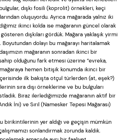
lgular, dışkı fosili (koprolit) örnekleri, keçi
ılarından oluşuyordu. Ayrıca mağarada yalnız iki
rdiğimiz ikinci kolda ise mağaranın güncel olarak
gösteren dışkıları gördük. Mağara yaklaşık yirmi
i. Boyutundan dolayı bu mağarayı haritalamak
kadaşımızın mağaranın sonradan ikinci bir
 sahip olduğunu fark etmesi üzerine “evreka,
ilk mağaraya hemen bitişik konumda ikinci bir
erisinde ilk bakışta otçul türlerden (at, eşek?)
erinin sıra dışı örneklerine ve bu bulguları
astladık. Biraz ilerlediğimizde mağaranın aktif bir
 birikintilerinin yer aldığı ve geçişin mümkün
 çalışmamızı sonlandırmak zorunda kaldık.
ncelemek amacıyla ayrı bir faaliyet