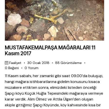
MUSTAFAKEMALPAŞA MAĞARALARI 11
Kasım 2017
Faaliyet
30 Ocak 2018
88
Görüntüleme
0
Beğeni
0
Yorum
11 Kasım sabahı, her zamanki gibi saat 09.00’da buluşup,
hangi mağara istihbaratlarına gidelim konusunu kısaca
müzakere ettikten sonra, elimizdeki listeden önceliği
Şapçı köyü Küçük Huğla Tepesindeki mağaraya vermeye
karar verdik. Alim Ölmez ve Attila Ülgen’den oluşan
ekiple gittiğimiz Şapçı Köyünde, köy kahvesinde kısa bir