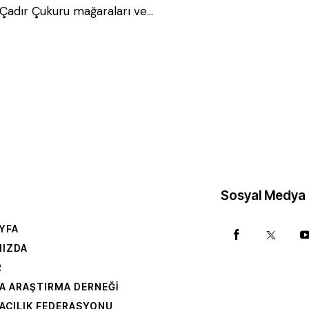
 Çadır Çukuru mağaraları ve…
Sosyal Medya
YFA
MIZDA
R
A ARAŞTIRMA DERNEĞI
ACILIK FEDERASYONU