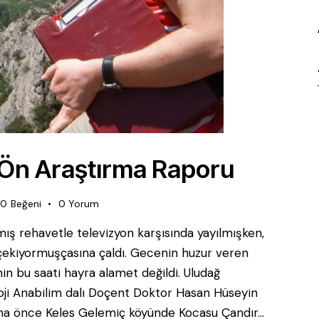
 Ön Araştırma Raporu
0
Beğeni
0
Yorum
mış rehavetle televizyon karşısında yayılmışken,
 çekiyormuşçasına çaldı. Gecenin huzur veren
nin bu saati hayra alamet değildi. Uludağ
loji Anabilim dalı Doçent Doktor Hasan Hüseyin
daha önce Keles Gelemiç köyünde Kocasu Çandır…