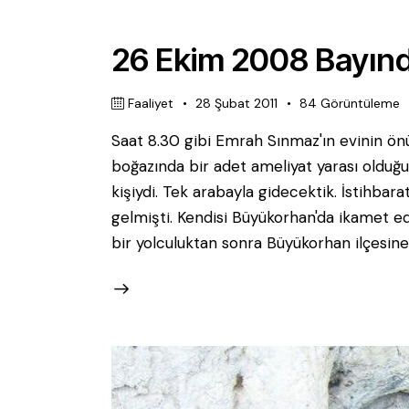
26 Ekim 2008 Bayınd
Faaliyet
28 Şubat 2011
84
Görüntüleme
Saat 8.30 gibi Emrah Sınmaz'ın evinin ön
boğazında bir adet ameliyat yarası olduğu 
kişiydi. Tek arabayla gidecektik. İstihba
gelmişti. Kendisi Büyükorhan'da ikamet edi
bir yolculuktan sonra Büyükorhan ilçesine