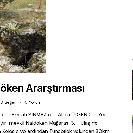
döken Ararştırması
0
Beğeni
0
Yorum
KE b. Emrah SINMAZ c. Attila ÜLGEN 2. Yer:
ayırı mevkii Naldöken Mağarası 3. Ulaşım:
ukla Keles’e ve ardından Tunçbilek yolundan 30km