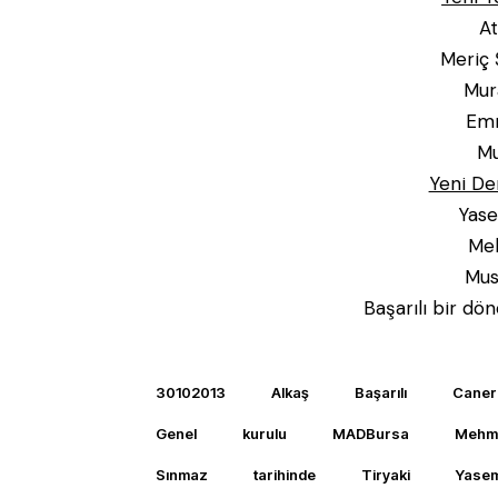
At
Meriç 
Mur
Emr
Mu
Yeni De
Yas
Me
Mus
Başarılı bir dö
30102013
Alkaş
Başarılı
Caner
Genel
kurulu
MADBursa
Mehm
Sınmaz
tarihinde
Tiryaki
Yasem