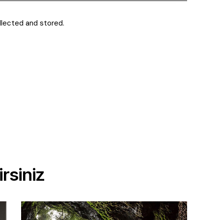
llected and stored.
rsiniz