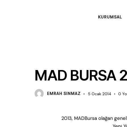
KURUMSAL
DUYURU
MAD BURSA 20
EMRAH SINMAZ
5 Ocak 2014
0
Y
2013, MADBursa olağan genel k
Yeni Y