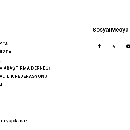
Sosyal Medya
YFA
MIZDA
R
A ARAŞTIRMA DERNEĞI
ACILIK FEDERASYONU
IM
ntı yapılamaz.