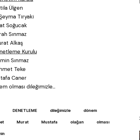
tila Ülgen
Şeyma Tiryaki
at Soğucak
ah Sınmaz
rat Alkaş
netleme Kurulu
emin Sınmaz
hmet Teke
tafa Caner
nem olması dileğimizle…
DENETLEME
dileğimizle
dönem
et
Murat
Mustafa
olağan
olması
in