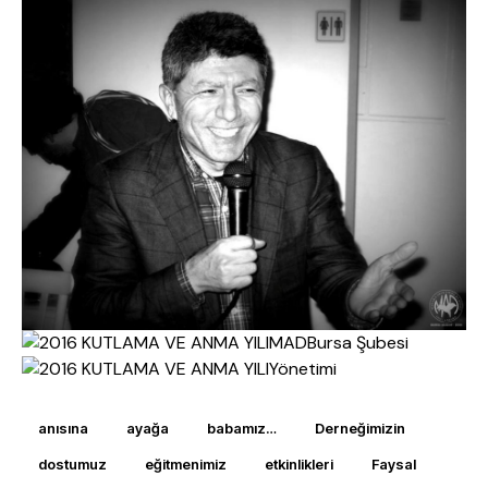
MADBursa Şubesi
Yönetimi
anısına
ayağa
babamız…
Derneğimizin
dostumuz
eğitmenimiz
etkinlikleri
Faysal