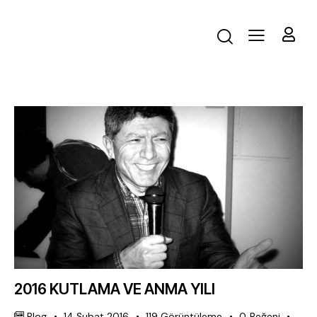
2016 KUTLAMA VE ANMA YILI
Blog
14 Şubat 2016
119
Görüntüleme
0
Beğeni