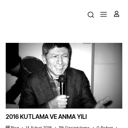
2016 KUTLAMA VE ANMA YILI
Blog
14 Şubat 2016
119
Görüntüleme
0
Beğeni