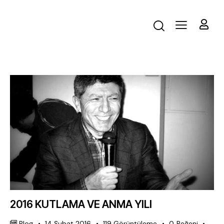
2016 KUTLAMA VE ANMA YILI
Blog
14 Şubat 2016
119
Görüntüleme
0
Beğeni