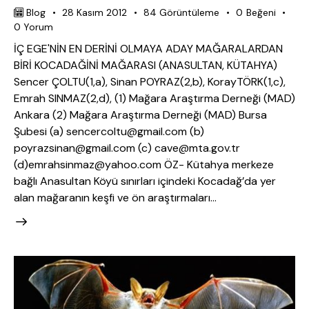
Blog
28 Kasım 2012
84
Görüntüleme
0
Beğeni
0
Yorum
İÇ EGE'NİN EN DERİNİ OLMAYA ADAY MAĞARALARDAN
BİRİ KOCADAĞİNİ MAĞARASI (ANASULTAN, KÜTAHYA)
Sencer ÇOLTU(1,a), Sinan POYRAZ(2,b), KorayTÖRK(1,c),
Emrah SINMAZ(2,d), (1) Mağara Araştırma Derneği (MAD)
Ankara (2) Mağara Araştırma Derneği (MAD) Bursa
Şubesi (a) sencercoltu@gmail.com (b)
poyrazsinan@gmail.com (c) cave@mta.gov.tr
(d)emrahsinmaz@yahoo.com ÖZ- Kütahya merkeze
bağlı Anasultan Köyü sınırları içindeki Kocadağ’da yer
alan mağaranın keşfi ve ön araştırmaları…