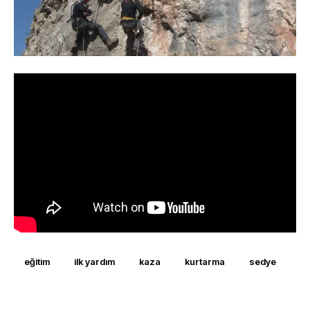
eğitim
ilk yardım
kaza
kurtarma
sedye