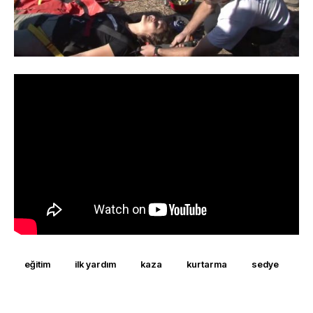
eğitim
ilk yardım
kaza
kurtarma
sedye