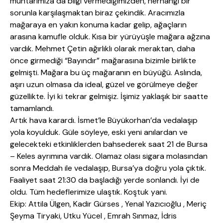
muhtarımıza da bilgi vermediğimizden, herhangi bir
sorunla karşılaşmaktan biraz çekindik. Aracımızla
mağaraya en yakın konuma kadar gelip, ağaçların
arasına kamufle olduk. Kısa bir yürüyüşle mağara ağzına
vardık. Mehmet Çetin ağırlıklı olarak meraktan, daha
önce girmediği “Bayındır” mağarasına bizimle birlikte
gelmişti. Mağara bu üç mağaranın en büyüğü. Aslında,
aşırı uzun olmasa da ideal, güzel ve görülmeye değer
güzellikte. İyi ki tekrar gelmişiz. İşimiz yaklaşık bir saatte
tamamlandı.
Artık hava karardı. İsmet’le Büyükorhan’da vedalaşıp
yola koyulduk. Güle söyleye, eski yeni anılardan ve
gelecekteki etkinliklerden bahsederek saat 21 de Bursa
– Keles ayrımına vardık. Olamaz olası sigara molasından
sonra Meddah ile vedalaşıp, Bursa’ya doğru yola çıktık.
Faaliyet saat 21:30 da başladığı yerde sonlandı. İyi de
oldu. Tüm hedeflerimize ulaştık. Koştuk yani.
Ekip: Attila Ülgen, Kadir Gürses , Yenal Yazıcıoğlu , Meriç
Şeyma Tiryaki, Utku Yücel , Emrah Sınmaz, İdris