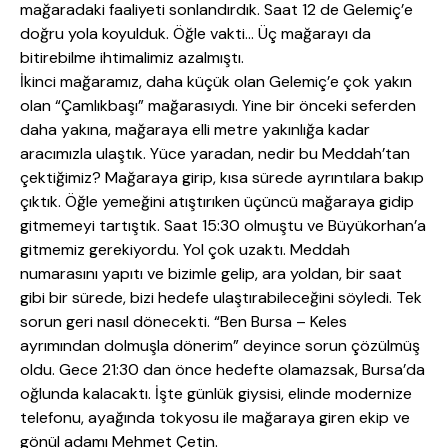
mağaradaki faaliyeti sonlandırdık. Saat 12 de Gelemiç’e
doğru yola koyulduk. Öğle vakti… Üç mağarayı da
bitirebilme ihtimalimiz azalmıştı.
İkinci mağaramız, daha küçük olan Gelemiç’e çok yakın
olan “Çamlıkbaşı” mağarasıydı. Yine bir önceki seferden
daha yakına, mağaraya elli metre yakınlığa kadar
aracımızla ulaştık. Yüce yaradan, nedir bu Meddah’tan
çektiğimiz? Mağaraya girip, kısa sürede ayrıntılara bakıp
çıktık. Öğle yemeğini atıştırıken üçüncü mağaraya gidip
gitmemeyi tartıştık. Saat 15:30 olmuştu ve Büyükorhan’a
gitmemiz gerekiyordu. Yol çok uzaktı. Meddah
numarasını yapıtı ve bizimle gelip, ara yoldan, bir saat
gibi bir sürede, bizi hedefe ulaştırabileceğini söyledi. Tek
sorun geri nasıl dönecekti. “Ben Bursa – Keles
ayrımından dolmuşla dönerim” deyince sorun çözülmüş
oldu. Gece 21:30 dan önce hedefte olamazsak, Bursa’da
oğlunda kalacaktı. İşte günlük giysisi, elinde modernize
telefonu, ayağında tokyosu ile mağaraya giren ekip ve
gönül adamı Mehmet Çetin.