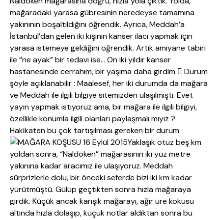
Naldöken mağarasına doğru, hızla yola çıktık. Yolda,
mağaradaki yarasa gübresinin neredeyse tamamına
yakınının boşaltıldığını öğrendik. Ayrıca, Meddah’a
İstanbul’dan gelen iki kişinin kanser ilacı yapmak için
yarasa istemeye geldiğini öğrendik. Artık amiyane tabiri
ile “ne ayak” bir tedavi ise… On iki yıldır kanser
hastanesinde cerrahım, bir yaşıma daha girdim  Durum
şöyle açıklanabilir : Maalesef, her iki durumda da mağara
ve Meddah ile ilgili bilgiye sitemizden ulaşılmıştı. Evet
yayın yapmak istiyoruz ama, bir mağara ile ilgili bilgiyi,
özellikle konumla ilgili olanları paylaşmalı mıyız ?
Hakikaten bu çok tartışılması gereken bir durum.
Yaklaşık otuz beş km
yoldan sonra, “Naldöken” mağarasının iki yüz metre
yakınına kadar aracımız ile ulaşıyoruz. Meddah
sürprizlerle dolu, bir önceki seferde bizi iki km kadar
yürütmüştü. Gülüp geçtikten sonra hızla mağaraya
girdik. Küçük ancak karışık mağarayı, ağır üre kokusu
altında hızla dolaşıp, küçük notlar aldıktan sonra bu