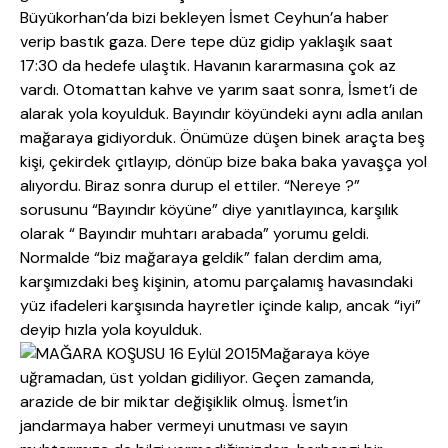
Büyükorhan’da bizi bekleyen İsmet Ceyhun’a haber
verip bastık gaza. Dere tepe düz gidip yaklaşık saat
17:30 da hedefe ulaştık. Havanın kararmasına çok az
vardı. Otomattan kahve ve yarım saat sonra, İsmet’i de
alarak yola koyulduk. Bayındır köyündeki aynı adla anılan
mağaraya gidiyorduk. Önümüze düşen binek araçta beş
kişi, çekirdek çıtlayıp, dönüp bize baka baka yavaşça yol
alıyordu. Biraz sonra durup el ettiler. “Nereye ?”
sorusunu “Bayındır köyüne” diye yanıtlayınca, karşılık
olarak “ Bayındır muhtarı arabada” yorumu geldi.
Normalde “biz mağaraya geldik” falan derdim ama,
karşımızdaki beş kişinin, atomu parçalamış havasındaki
yüz ifadeleri karşısında hayretler içinde kalıp, ancak “iyi”
deyip hızla yola koyulduk.
Mağaraya köye
uğramadan, üst yoldan gidiliyor. Geçen zamanda,
arazide de bir miktar değişiklik olmuş. İsmet’in
jandarmaya haber vermeyi unutması ve sayın