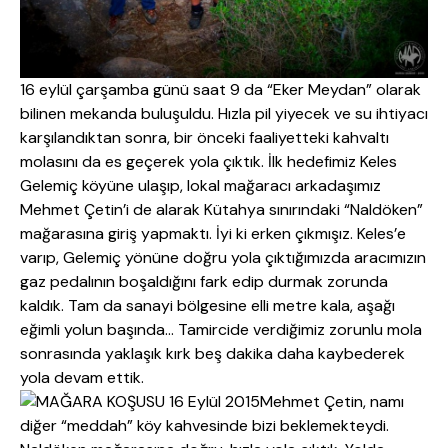
16 eylül çarşamba günü saat 9 da “Eker Meydan” olarak
bilinen mekanda buluşuldu. Hızla pil yiyecek ve su ihtiyacı
karşılandıktan sonra, bir önceki faaliyetteki kahvaltı
molasını da es geçerek yola çıktık. İlk hedefimiz Keles
Gelemiç köyüne ulaşıp, lokal mağaracı arkadaşımız
Mehmet Çetin’i de alarak Kütahya sınırındaki “Naldöken”
mağarasına giriş yapmaktı. İyi ki erken çıkmışız. Keles’e
varıp, Gelemiç yönüne doğru yola çıktığımızda aracımızın
gaz pedalının boşaldığını fark edip durmak zorunda
kaldık. Tam da sanayi bölgesine elli metre kala, aşağı
eğimli yolun başında… Tamircide verdiğimiz zorunlu mola
sonrasında yaklaşık kırk beş dakika daha kaybederek
yola devam ettik.
Mehmet Çetin, namı
diğer “meddah” köy kahvesinde bizi beklemekteydi.