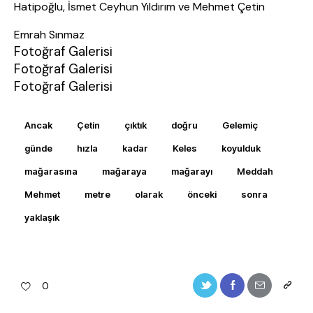
Hatipoğlu, İsmet Ceyhun Yıldırım ve Mehmet Çetin
Emrah Sınmaz
Fotoğraf Galerisi
Fotoğraf Galerisi
Fotoğraf Galerisi
Ancak
Çetin
çıktık
doğru
Gelemiç
günde
hızla
kadar
Keles
koyulduk
mağarasına
mağaraya
mağarayı
Meddah
Mehmet
metre
olarak
önceki
sonra
yaklaşık
0