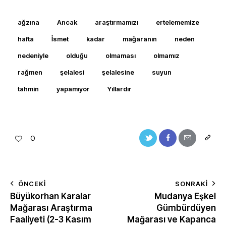
ağzına
Ancak
araştırmamızı
ertelememize
hafta
İsmet
kadar
mağaranın
neden
nedeniyle
olduğu
olmaması
olmamız
rağmen
şelalesi
şelalesine
suyun
tahmin
yapamıyor
Yıllardır
0
ÖNCEKI
SONRAKI
Büyükorhan Karalar
Mudanya Eşkel
Mağarası Araştırma
Gümbürdüyen
Faaliyeti (2-3 Kasım
Mağarası ve Kapanca