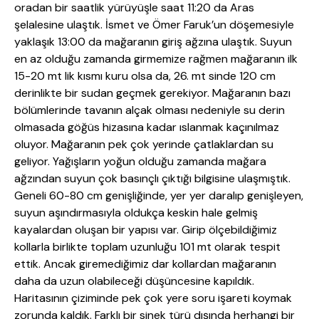
oradan bir saatlik yürüyüşle saat 11:20 da Aras
şelalesine ulaştık. İsmet ve Ömer Faruk’un döşemesiyle
yaklaşık 13:00 da mağaranın giriş ağzına ulaştık. Suyun
en az olduğu zamanda girmemize rağmen mağaranın ilk
15-20 mt lik kısmı kuru olsa da, 26. mt sinde 120 cm
derinlikte bir sudan geçmek gerekiyor. Mağaranın bazı
bölümlerinde tavanın alçak olması nedeniyle su derin
olmasada göğüs hizasına kadar ıslanmak kaçınılmaz
oluyor. Mağaranın pek çok yerinde çatlaklardan su
geliyor. Yağışların yoğun olduğu zamanda mağara
ağzından suyun çok basınçlı çıktığı bilgisine ulaşmıştık.
Geneli 60-80 cm genişliğinde, yer yer daralıp genişleyen,
suyun aşındırmasıyla oldukça keskin hale gelmiş
kayalardan oluşan bir yapısı var. Girip ölçebildiğimiz
kollarla birlikte toplam uzunluğu 101 mt olarak tespit
ettik. Ancak giremediğimiz dar kollardan mağaranın
daha da uzun olabileceği düşüncesine kapıldık.
Haritasının çiziminde pek çok yere soru işareti koymak
zorunda kaldık. Farklı bir sinek türü dışında herhangi bir