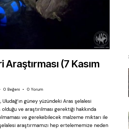
ri Araştırması (7 Kasım
0
Beğeni
0
Yorum
ği, Uludağ’ın güney yüzündeki Aras şelalesi
ş olduğu ve araştırılması gerektiği hakkında
n olmaması ve gerekebilecek malzeme miktarı ile
s şelalesi araştırmamızı hep ertelememize neden