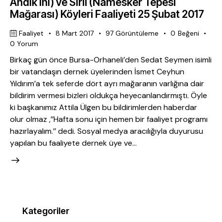
Andık İni) ve Sırıl (Namesker Tepesi
Mağarası) Köyleri Faaliyeti 25 Şubat 2017
Faaliyet
8 Mart 2017
97
Görüntüleme
0
Beğeni
0
Yorum
Birkaç gün önce Bursa-Orhaneli’den Sedat Seymen isimli
bir vatandaşın dernek üyelerinden İsmet Ceyhun
Yıldırım’a tek seferde dört ayrı mağaranın varlığına dair
bildirim vermesi bizleri oldukça heyecanlandırmıştı. Öyle
ki başkanımız Attila Ülgen bu bildirimlerden haberdar
olur olmaz ,’’Hafta sonu için hemen bir faaliyet programı
hazırlayalım.’’ dedi. Sosyal medya aracılığıyla duyurusu
yapılan bu faaliyete dernek üye ve…
Kategoriler