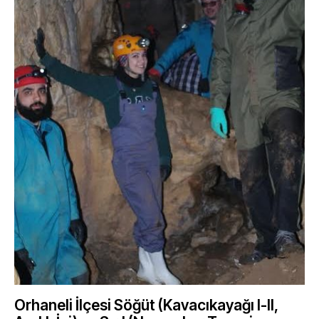
Orhaneli İlçesi Söğüt (Kavacıkayağı I-II,