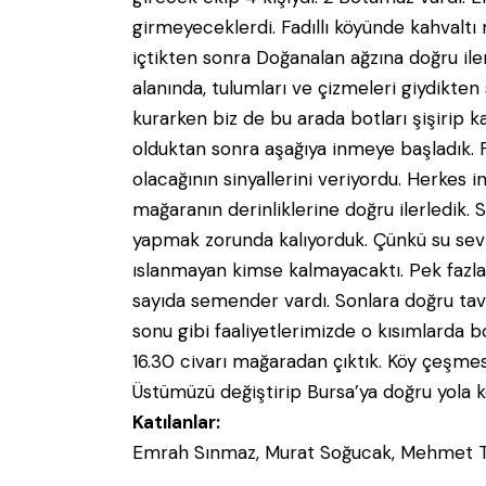
girmeyeceklerdi. Fadıllı köyünde kahvaltı 
içtikten sonra Doğanalan ağzına doğru ile
alanında, tulumları ve çizmeleri giydikte
kurarken biz de bu arada botları şişirip ka
olduktan sonra aşağıya inmeye başladık. Fa
olacağının sinyallerini veriyordu. Herkes 
mağaranın derinliklerine doğru ilerledik. S
yapmak zorunda kalıyorduk. Çünkü su sevi
ıslanmayan kimse kalmayacaktı. Pek fazla
sayıda semender vardı. Sonlara doğru tavan
sonu gibi faaliyetlerimizde o kısımlarda b
16.30 civarı mağaradan çıktık. Köy çeşmes
Üstümüzü değiştirip Bursa’ya doğru yola k
Katılanlar:
Emrah Sınmaz, Murat Soğucak, Mehmet Tek