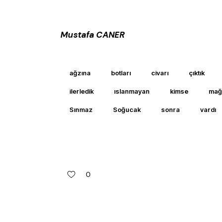
Mustafa CANER
ağzına
botları
civarı
çıktık
ilerledik
ıslanmayan
kimse
mağ
Sınmaz
Soğucak
sonra
vardı
0