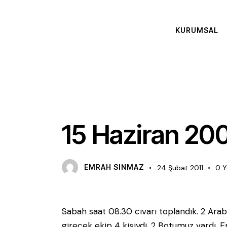
KURUMSAL
FAALIYET
15 Haziran 200
EMRAH SINMAZ
24 Şubat 2011
0
Y
Sabah saat 08.30 civarı toplandık. 2 Arab
girecek ekip 4 kişiydi. 2 Botumuz vardı