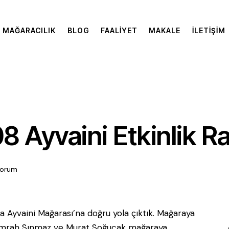
MAĞARACILIK
BLOG
FAALIYET
MAKALE
İLETIŞIM
8 Ayvaini Etkinlik R
orum
a Ayvaini Mağarası’na doğru yola çıktık. Mağaraya
. Emrah Sınmaz ve Murat Soğucak mağaraya