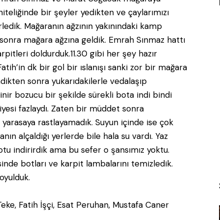
niteliğinde bir şeyler yedikten ve çaylarımızı
rledik. Mağaranın ağzının yakınındaki kamp
n sonra mağara ağzına geldik. Emrah Sınmaz hattı
rpitleri doldurduk.11.30 gibi her şey hazır
tih’in dk bir gol bir ıslanışı sanki zor bir mağara
indikten sonra yukarıdakilerle vedalaşıp
inir bozucu bir şekilde sürekli bota indi bindi
yesi fazlaydı. Zaten bir müddet sonra
 yarasaya rastlayamadık. Suyun içinde ise çok
ın alçaldığı yerlerde bile hala su vardı. Yaz
otu indirirdik ama bu sefer o şansımız yoktu.
inde botları ve karpit lambalarını temizledik.
oyulduk.
e, Fatih İşçi, Esat Peruhan, Mustafa Caner