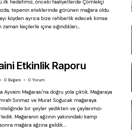
 ilk hedefimiz, önceki faaliyetlerde Çömlekçi
ızda, tepenin eteklerinde görünen mağara oldu.
layı köyden ayrıca bize rehberlik edecek kimse
zaman keçilerle içine sığındıkları…
ini Etkinlik Raporu
0
Beğeni
0
Yorum
a Ayvaini Mağarası'na doğru yola çıktık. Mağaraya
. Emrah Sınmaz ve Murat Soğucak mağaraya
niteliğinde bir şeyler yedikten ve çaylarımızı
rledik. Mağaranın ağzının yakınındaki kamp
 sonra mağara ağzına geldik.…