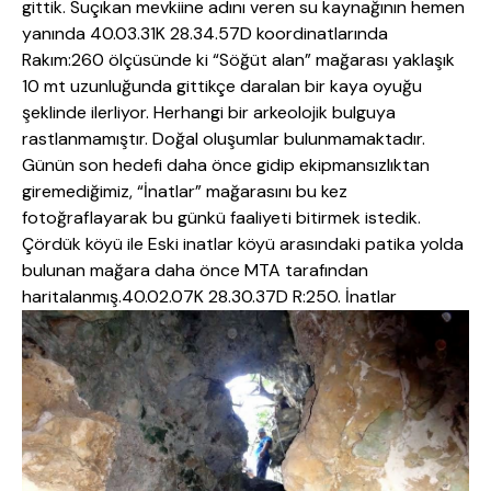
gittik. Suçıkan mevkiine adını veren su kaynağının hemen
yanında 40.03.31K 28.34.57D koordinatlarında
Rakım:260 ölçüsünde ki “Söğüt alan” mağarası yaklaşık
10 mt uzunluğunda gittikçe daralan bir kaya oyuğu
şeklinde ilerliyor. Herhangi bir arkeolojik bulguya
rastlanmamıştır. Doğal oluşumlar bulunmamaktadır.
Günün son hedefi daha önce gidip ekipmansızlıktan
giremediğimiz, “İnatlar” mağarasını bu kez
fotoğraflayarak bu günkü faaliyeti bitirmek istedik.
Çördük köyü ile Eski inatlar köyü arasındaki patika yolda
bulunan mağara daha önce MTA tarafından
haritalanmış.40.02.07K 28.30.37D R:250.
İnatlar