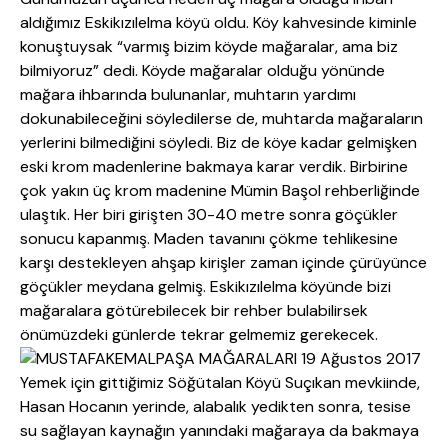
aldığımız Eskikızılelma köyü oldu. Köy kahvesinde kiminle
konuştuysak “varmış bizim köyde mağaralar, ama biz
bilmiyoruz” dedi. Köyde mağaralar olduğu yönünde
mağara ihbarında bulunanlar, muhtarın yardımı
dokunabileceğini söyledilerse de, muhtarda mağaraların
yerlerini bilmediğini söyledi. Biz de köye kadar gelmişken
eski krom madenlerine bakmaya karar verdik. Birbirine
çok yakın üç krom madenine Mümin Başol rehberliğinde
ulaştık. Her biri girişten 30-40 metre sonra göçükler
sonucu kapanmış. Maden tavanını çökme tehlikesine
karşı destekleyen ahşap kirişler zaman içinde çürüyünce
göçükler meydana gelmiş. Eskikızılelma köyünde bizi
mağaralara götürebilecek bir rehber bulabilirsek
önümüzdeki günlerde tekrar gelmemiz gerekecek.
Yemek için gittiğimiz Söğütalan Köyü Suçıkan mevkiinde,
Hasan Hocanın yerinde, alabalık yedikten sonra, tesise
su sağlayan kaynağın yanındaki mağaraya da bakmaya