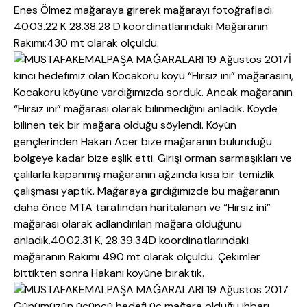
Enes Ölmez mağaraya girerek mağarayı fotoğrafladı.
40.03.22 K 28.38.28 D koordinatlarındaki Mağaranın
Rakımı:430 mt olarak ölçüldü.
İ
kinci hedefimiz olan Kocakoru köyü “Hırsız ini” mağarasını,
Kocakoru köyüne vardığımızda sorduk. Ancak mağaranın
“Hırsız ini” mağarası olarak bilinmediğini anladık. Köyde
bilinen tek bir mağara olduğu söylendi. Köyün
gençlerinden Hakan Acer bize mağaranın bulunduğu
bölgeye kadar bize eşlik etti. Girişi orman sarmaşıkları ve
çalılarla kapanmış mağaranın ağzında kısa bir temizlik
çalışması yaptık. Mağaraya girdiğimizde bu mağaranın
daha önce MTA tarafından haritalanan ve “Hırsız ini”
mağarası olarak adlandırılan mağara olduğunu
anladık.40.02.31 K, 28.39.34D koordinatlarındaki
mağaranın Rakımı 490 mt olarak ölçüldü. Çekimler
bittikten sonra Hakanı köyüne bıraktık.
Günümüzün üçüncü hedefi üç mağara olduğu ihbarı