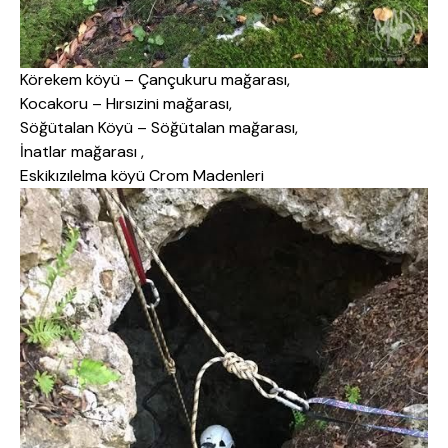
Körekem köyü – Çançukuru mağarası,
Kocakoru – Hırsızini mağarası,
Söğütalan Köyü – Söğütalan mağarası,
İnatlar mağarası ,
Eskikızılelma köyü Crom Madenleri