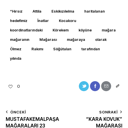
“Hırsız
Attila
Eskikızılelma
haritalanan
hedefimiz
İnatlar
Kocakoru
koordinatlarındaki
Körekem
köyüne
mağara
mağaranın
Mağarası
mağaraya
olarak
Ölmez
Rakımı
Söğütalan
tarafından
yılında
0
ÖNCEKI
SONRAKI
MUSTAFAKEMALPAŞA
“KARA KOVUK”
MAĞARALARI 23
MAĞARASI