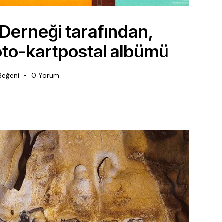
 Derneği tarafından,
foto-kartpostal albümü
Beğeni
0
Yorum