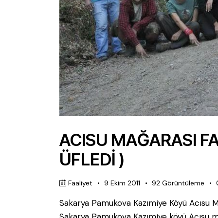
ACISU MAĞARASI FAA
ÜFLEDİ )
Faaliyet
9 Ekim 2011
92
Görüntüleme
Sakarya Pamukova Kazımiye Köyü Acısu Mağa
Sakarya Pamukova Kazımiye köyü Acısu mağ