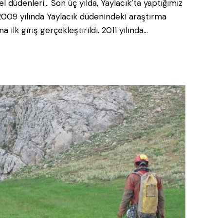
el düdenleri… Son üç yılda, Yaylacık’ta yaptığımız
 2009 yılında Yaylacık düdenindeki araştırma
a ilk giriş gerçekleştirildi. 2011 yılında…