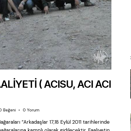
LİYETİ ( ACISU, ACI ACI
0
Beğeni
0
Yorum
raları “Arkadaşlar 17,18 Eylül 2011 tarihlerinde
aralarına kamplı olarak gidilecektir. Faaliyetin