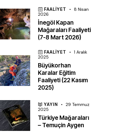
FAALIYET
8 Nisan
2026
İnegöl Kapan
Mağaraları Faaliyeti
(7-8 Mart 2026)
FAALIYET
1 Aralık
2025
Büyükorhan
Karalar Eğitim
Faaliyeti (22 Kasım
2025)
YAYIN
29 Temmuz
2025
Türkiye Mağaraları
– Temuçin Aygen