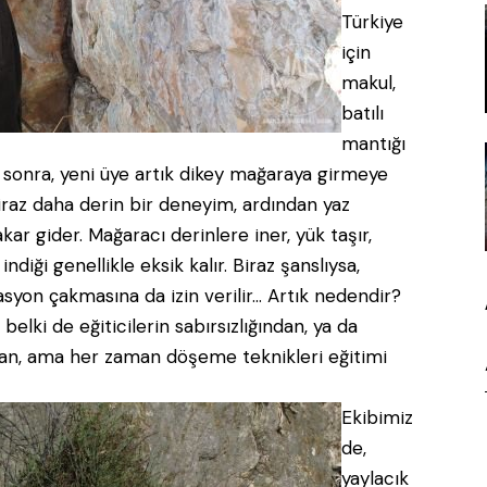
Türkiye
için
makul,
batılı
mantığı
n sonra, yeni üye artık dikey mağaraya girmeye
 biraz daha derin bir deneyim, ardından yaz
 akar gider. Mağaracı derinlere iner, yük taşır,
indiği genellikle eksik kalır. Biraz şanslıysa,
stasyon çakmasına da izin verilir… Artık nedendir?
elki de eğiticilerin sabırsızlığından, ya da
an, ama her zaman döşeme teknikleri eğitimi
Ekibimiz
de,
yaylacık