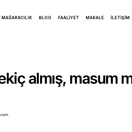
MAĞARACILIK
BLOG
FAALIYET
MAKALE
İLETIŞIM
 çekiç almış, masum 
orum