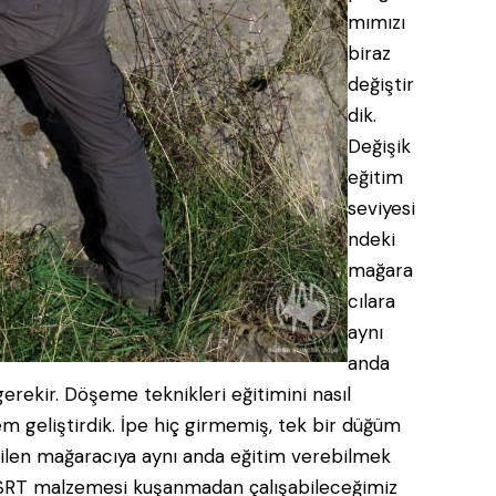
mımızı
biraz
değiştir
dik.
Değişik
eğitim
seviyesi
ndeki
mağara
cılara
aynı
anda
rekir. Döşeme teknikleri eğitimini nasıl
em geliştirdik. İpe hiç girmemiş, tek bir düğüm
bilen mağaracıya aynı anda eğitim verebilmek
, SRT malzemesi kuşanmadan çalışabileceğimiz