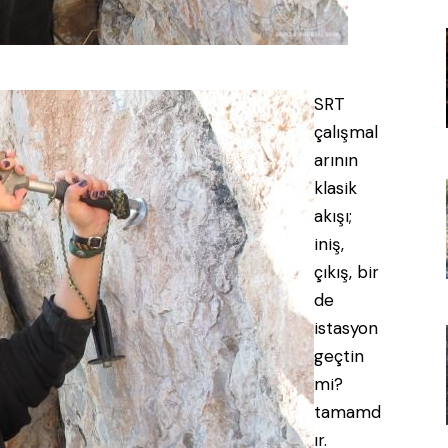
SRT
çalışmal
arının
klasik
akışı;
iniş,
çıkış, bir
de
istasyon
geçtin
mi?
tamamd
ır.