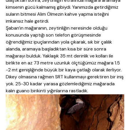
ulaştıktan sonra, zeytinliğin etrafında mağara aramaya
kimsenin gücü kalmamış gibiydi. Yanımızda getirdiğimiz
suların bitmesi Alim Ölmezin kahve yapma isteğini
imkansız hale getirdi.
Şaban’ın mağaranın, zeytinliğin neresinde olduğu
konusunda yaptığı son telefon görüşmesinde
öğrendiğimiz ipuçlarından yola çıkarak, sık bir çalılık
alanda, aramaya başladıktan kısa bir süre sonra
mağarayı bulduk. Yaklaşık 35 mt derinlik ve kolları ile
birlikte en az 73 metre uzunluk ölçtüğümüz mağara 1.5
-2 mt genişliğinde büyük bir kaya çatlağı olarak ilerliyor.
Dikey olmasına rağmen SRT kullanmayı gerektiren bir iniş
yok. 25-30 kadar yarasa gözlemlediğimiz mağarada
kalın guano birikinti yığınlarına rastladık.