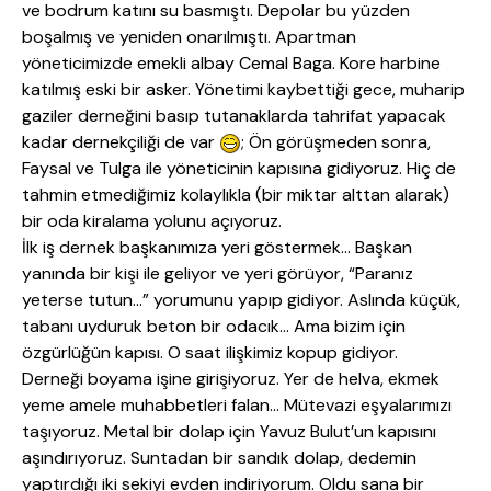
ve bodrum katını su basmıştı. Depolar bu yüzden
boşalmış ve yeniden onarılmıştı. Apartman
yöneticimizde emekli albay Cemal Baga. Kore harbine
katılmış eski bir asker. Yönetimi kaybettiği gece, muharip
gaziler derneğini basıp tutanaklarda tahrifat yapacak
kadar dernekçiliği de var
; Ön görüşmeden sonra,
Faysal ve Tulga ile yöneticinin kapısına gidiyoruz. Hiç de
tahmin etmediğimiz kolaylıkla (bir miktar alttan alarak)
bir oda kiralama yolunu açıyoruz.
İlk iş dernek başkanımıza yeri göstermek… Başkan
yanında bir kişi ile geliyor ve yeri görüyor, “Paranız
yeterse tutun…” yorumunu yapıp gidiyor. Aslında küçük,
tabanı uyduruk beton bir odacık… Ama bizim için
özgürlüğün kapısı. O saat ilişkimiz kopup gidiyor.
Derneği boyama işine girişiyoruz. Yer de helva, ekmek
yeme amele muhabbetleri falan… Mütevazi eşyalarımızı
taşıyoruz. Metal bir dolap için Yavuz Bulut’un kapısını
aşındırıyoruz. Suntadan bir sandık dolap, dedemin
yaptırdığı iki sekiyi evden indiriyorum. Oldu sana bir