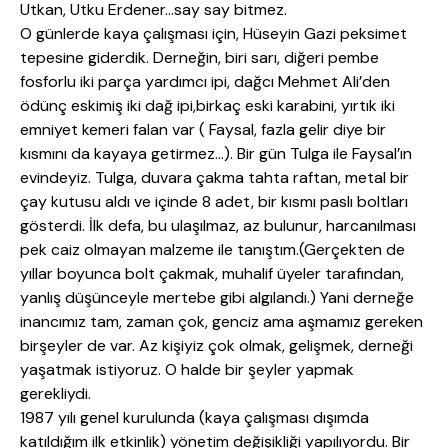
Utkan, Utku Erdener…say say bitmez.
O günlerde kaya çalışması için, Hüseyin Gazi peksimet
tepesine giderdik. Derneğin, biri sarı, diğeri pembe
fosforlu iki parça yardımcı ipi, dağcı Mehmet Ali’den
ödünç eskimiş iki dağ ipi,birkaç eski karabini, yırtık iki
emniyet kemeri falan var ( Faysal, fazla gelir diye bir
kısmını da kayaya getirmez…). Bir gün Tulga ile Faysal’ın
evindeyiz. Tulga, duvara çakma tahta raftan, metal bir
çay kutusu aldı ve içinde 8 adet, bir kısmı paslı boltları
gösterdi. İlk defa, bu ulaşılmaz, az bulunur, harcanılması
pek caiz olmayan malzeme ile tanıştım.(Gerçekten de
yıllar boyunca bolt çakmak, muhalif üyeler tarafından,
yanlış düşünceyle mertebe gibi algılandı.) Yani derneğe
inancımız tam, zaman çok, genciz ama aşmamız gereken
birşeyler de var. Az kişiyiz çok olmak, gelişmek, derneği
yaşatmak istiyoruz. O halde bir şeyler yapmak
gerekliydi.
1987 yılı genel kurulunda (kaya çalışması dışımda
katıldığım ilk etkinlik) yönetim değişikliği yapılıyordu. Bir