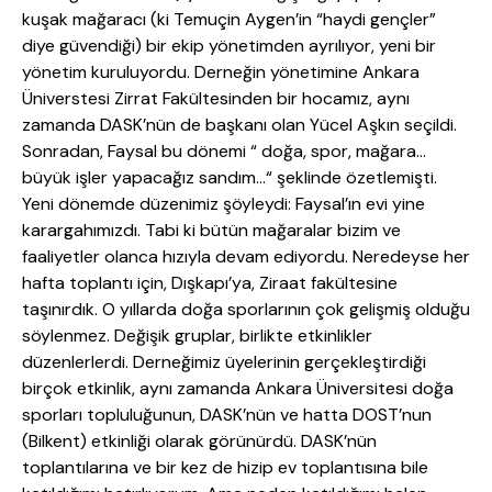
kuşak mağaracı (ki Temuçin Aygen’in “haydi gençler”
diye güvendiği) bir ekip yönetimden ayrılıyor, yeni bir
yönetim kuruluyordu. Derneğin yönetimine Ankara
Üniverstesi Zirrat Fakültesinden bir hocamız, aynı
zamanda DASK’nün de başkanı olan Yücel Aşkın seçildi.
Sonradan, Faysal bu dönemi “ doğa, spor, mağara…
büyük işler yapacağız sandım…“ şeklinde özetlemişti.
Yeni dönemde düzenimiz şöyleydi: Faysal’ın evi yine
karargahımızdı. Tabi ki bütün mağaralar bizim ve
faaliyetler olanca hızıyla devam ediyordu. Neredeyse her
hafta toplantı için, Dışkapı’ya, Ziraat fakültesine
taşınırdık. O yıllarda doğa sporlarının çok gelişmiş olduğu
söylenmez. Değişik gruplar, birlikte etkinlikler
düzenlerlerdi. Derneğimiz üyelerinin gerçekleştirdiği
birçok etkinlik, aynı zamanda Ankara Üniversitesi doğa
sporları topluluğunun, DASK’nün ve hatta DOST’nun
(Bilkent) etkinliği olarak görünürdü. DASK’nün
toplantılarına ve bir kez de hizip ev toplantısına bile