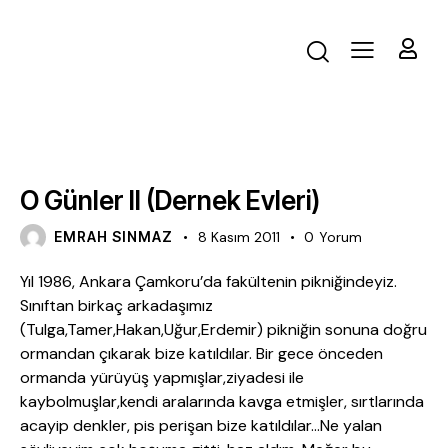
BLOG
O Günler II (Dernek Evleri)
EMRAH SINMAZ
8 Kasım 2011
0
Yorum
Yıl 1986, Ankara Çamkoru’da fakültenin pikniğindeyiz.
Sınıftan birkaç arkadaşımız
(Tulga,Tamer,Hakan,Uğur,Erdemir) pikniğin sonuna doğru
ormandan çıkarak bize katıldılar. Bir gece önceden
ormanda yürüyüş yapmışlar,ziyadesi ile
kaybolmuşlar,kendi aralarında kavga etmişler, sırtlarında
acayip denkler, pis perişan bize katıldılar…Ne yalan