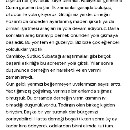
dışında her şeyi aldık” diye tanımlar. Faaliyetler genellikle
Cuma geceleri başlar. İlk zamanlar garajda buluşup,
otobüs ile yola çıkıyoruz. Gittiğimiz yerde, örneğin
Pozantı’da önceden ayarlanmış maden şirketi ya da
orman işletmesi araçları ile yola devam ediyoruz. Daha
sonraları araç kiralayıp dernek önünden yola çıkmaya
başladık. Bu yöntem en güzeliydi. Biz bize çok eğlenceli
yolculuklar yaptık.
Camılıköy, Sütlük, Subatağı araştırmaları gibi birçok
başarılı etkinliğe bu adresten yola çıktık. Yıllar sonra
düşününce derneğin en hareketli ve en verimli
zamanlarıydı…
Gün geldi, yerimizi beğenmeyen üyelerimizin sayısı arttı.
Yaptığımız iş çoğalmış, yerimize bir anlamda sığmaz
olmuştuk. Bu ortamda derneğin vitrin kısmının iyi
olmadığı düşünülüyordu. Tedirgin olan birkaç kişiden
biriydim. Başka bir yer tutmak dar bütçemizi
zorlayabilirdi. Hatta derneği boşalttıktan sonra üç ay
kadar kira ödeyerek odalardan birini elimde tuttum.