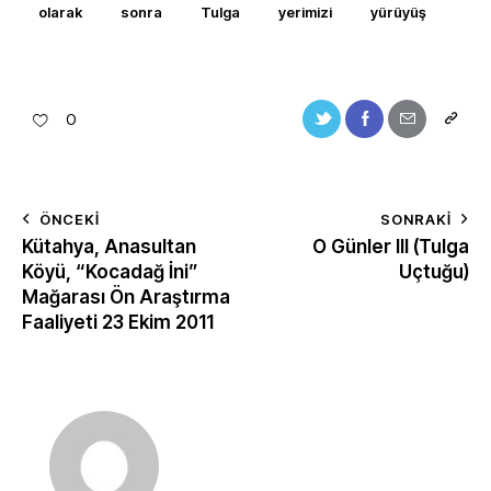
olarak
sonra
Tulga
yerimizi
yürüyüş
0
ÖNCEKI
SONRAKI
Kütahya, Anasultan
O Günler III (Tulga
Köyü, “Kocadağ İni”
Uçtuğu)
Mağarası Ön Araştırma
Faaliyeti 23 Ekim 2011