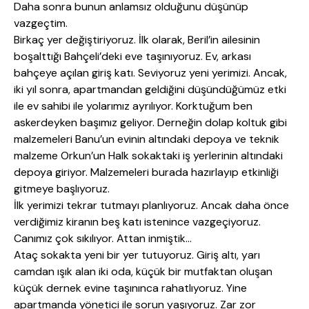
Daha sonra bunun anlamsız olduğunu düşünüp
vazgeçtim.
Birkaç yer değiştiriyoruz. İlk olarak, Beril’in ailesinin
boşalttığı Bahçeli’deki eve taşınıyoruz. Ev, arkası
bahçeye açılan giriş katı. Seviyoruz yeni yerimizi. Ancak,
iki yıl sonra, apartmandan geldiğini düşündüğümüz etki
ile ev sahibi ile yolarımız ayrılıyor. Korktuğum ben
askerdeyken başımız geliyor. Derneğin dolap koltuk gibi
malzemeleri Banu’un evinin altındaki depoya ve teknik
malzeme Orkun’un Halk sokaktaki iş yerlerinin altındaki
depoya giriyor. Malzemeleri burada hazırlayıp etkinliği
gitmeye başlıyoruz.
İlk yerimizi tekrar tutmayı planlıyoruz. Ancak daha önce
verdiğimiz kiranın beş katı istenince vazgeçiyoruz.
Canımız çok sıkılıyor. Attan inmiştik…
Ataç sokakta yeni bir yer tutuyoruz. Giriş altı, yarı
camdan ışık alan iki oda, küçük bir mutfaktan oluşan
küçük dernek evine taşınınca rahatlıyoruz. Yine
apartmanda yönetici ile sorun yaşıyoruz. Zar zor