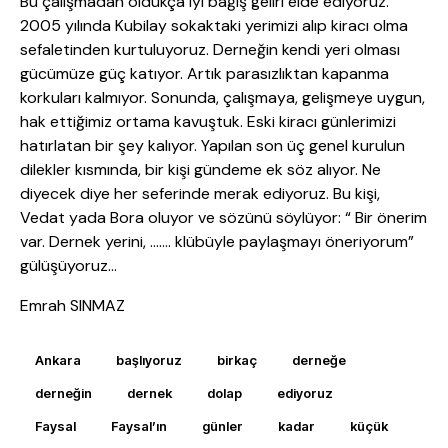
Bu çalışmadan oldukça iyi bağış geliri elde ediyoruz.
2005 yılında Kubilay sokaktaki yerimizi alıp kiracı olma
sefaletinden kurtuluyoruz. Derneğin kendi yeri olması
gücümüze güç katıyor. Artık parasızlıktan kapanma
korkuları kalmıyor. Sonunda, çalışmaya, gelişmeye uygun,
hak ettiğimiz ortama kavuştuk. Eski kiracı günlerimizi
hatırlatan bir şey kalıyor. Yapılan son üç genel kurulun
dilekler kısmında, bir kişi gündeme ek söz alıyor. Ne
diyecek diye her seferinde merak ediyoruz. Bu kişi,
Vedat yada Bora oluyor ve sözünü söylüyor: “ Bir önerim
var. Dernek yerini, ……. klübüyle paylaşmayı öneriyorum”
gülüşüyoruz…
Emrah SINMAZ
Ankara
başlıyoruz
birkaç
derneğe
derneğin
dernek
dolap
ediyoruz
Faysal
Faysal’ın
günler
kadar
küçük