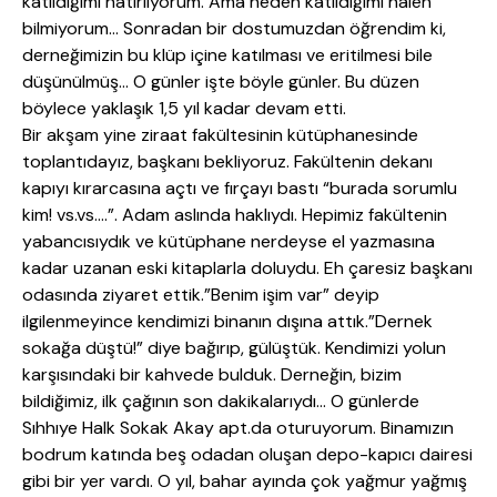
katıldığımı hatırlıyorum. Ama neden katıldığımı halen
bilmiyorum… Sonradan bir dostumuzdan öğrendim ki,
derneğimizin bu klüp içine katılması ve eritilmesi bile
düşünülmüş… O günler işte böyle günler. Bu düzen
böylece yaklaşık 1,5 yıl kadar devam etti.
Bir akşam yine ziraat fakültesinin kütüphanesinde
toplantıdayız, başkanı bekliyoruz. Fakültenin dekanı
kapıyı kırarcasına açtı ve fırçayı bastı “burada sorumlu
kim! vs.vs….”. Adam aslında haklıydı. Hepimiz fakültenin
yabancısıydık ve kütüphane nerdeyse el yazmasına
kadar uzanan eski kitaplarla doluydu. Eh çaresiz başkanı
odasında ziyaret ettik.”Benim işim var” deyip
ilgilenmeyince kendimizi binanın dışına attık.”Dernek
sokağa düştü!” diye bağırıp, gülüştük. Kendimizi yolun
karşısındaki bir kahvede bulduk. Derneğin, bizim
bildiğimiz, ilk çağının son dakikalarıydı… O günlerde
Sıhhıye Halk Sokak Akay apt.da oturuyorum. Binamızın
bodrum katında beş odadan oluşan depo-kapıcı dairesi
gibi bir yer vardı. O yıl, bahar ayında çok yağmur yağmış