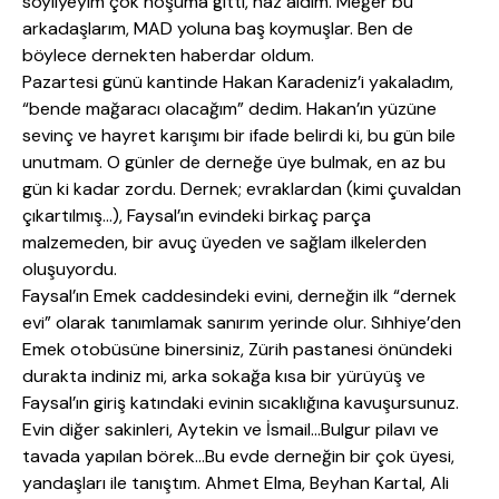
söyliyeyim çok hoşuma gitti, haz aldım. Meğer bu
arkadaşlarım, MAD yoluna baş koymuşlar. Ben de
böylece dernekten haberdar oldum.
Pazartesi günü kantinde Hakan Karadeniz’i yakaladım,
“bende mağaracı olacağım” dedim. Hakan’ın yüzüne
sevinç ve hayret karışımı bir ifade belirdi ki, bu gün bile
unutmam. O günler de derneğe üye bulmak, en az bu
gün ki kadar zordu. Dernek; evraklardan (kimi çuvaldan
çıkartılmış…), Faysal’ın evindeki birkaç parça
malzemeden, bir avuç üyeden ve sağlam ilkelerden
oluşuyordu.
Faysal’ın Emek caddesindeki evini, derneğin ilk “dernek
evi” olarak tanımlamak sanırım yerinde olur. Sıhhiye’den
Emek otobüsüne binersiniz, Zürih pastanesi önündeki
durakta indiniz mi, arka sokağa kısa bir yürüyüş ve
Faysal’ın giriş katındaki evinin sıcaklığına kavuşursunuz.
Evin diğer sakinleri, Aytekin ve İsmail…Bulgur pilavı ve
tavada yapılan börek…Bu evde derneğin bir çok üyesi,
yandaşları ile tanıştım. Ahmet Elma, Beyhan Kartal, Ali