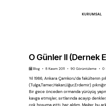
KURUMSAL
O Günler II (Dernek E
Blog
8 Kasım 2011
90
Görüntüleme
0
Yıl 1986, Ankara Çamkoru’da fakültenin pi
(Tulga,Tamer,Hakan,Uğur,Erdemir) pikniğin
Bir gece önceden ormanda yürüyüş yapmışl
kavga etmişler, sırtlarında acayip denkler,
çok hoşuma gitti, haz aldım. Meğer bu a