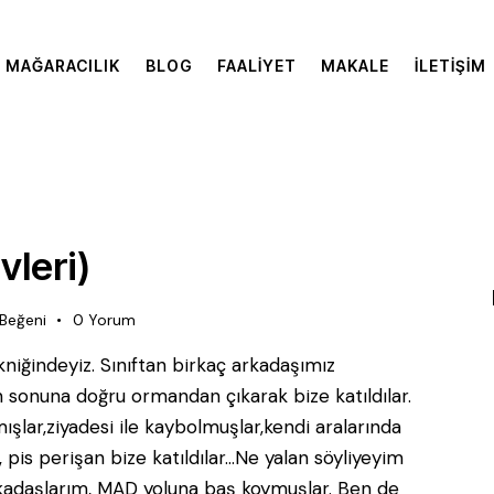
MAĞARACILIK
BLOG
FAALIYET
MAKALE
İLETIŞIM
vleri)
Beğeni
0
Yorum
kniğindeyiz. Sınıftan birkaç arkadaşımız
 sonuna doğru ormandan çıkarak bize katıldılar.
ar,ziyadesi ile kaybolmuşlar,kendi aralarında
 pis perişan bize katıldılar...Ne yalan söyliyeyim
rkadaşlarım, MAD yoluna baş koymuşlar. Ben de