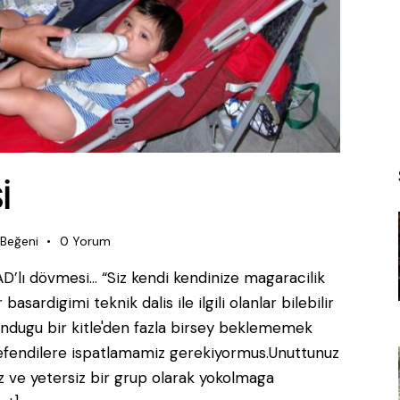
İ
Beğeni
0
Yorum
D’lı dövmesi… “Siz kendi kendinize magaracilik
sardigimi teknik dalis ile ilgili olanlar bilebilir
lundugu bir kitle'den fazla birsey beklememek
efendilere ispatlamamiz gerekiyormus.Unuttunuz
siz ve yetersiz bir grup olarak yokolmaga