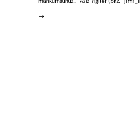
mahkumsunuz...” Aziz Yiğiter (bkz. “[tmf_li