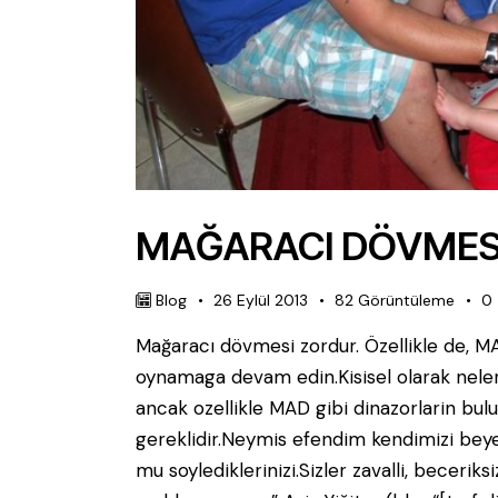
MAĞARACI DÖVMES
Blog
26 Eylül 2013
82
Görüntüleme
0
Mağaracı dövmesi zordur. Özellikle de, MA
oynamaga devam edin.Kisisel olarak neler ba
ancak ozellikle MAD gibi dinazorlarin bu
gereklidir.Neymis efendim kendimizi bey
mu soylediklerinizi.Sizler zavalli, becerik