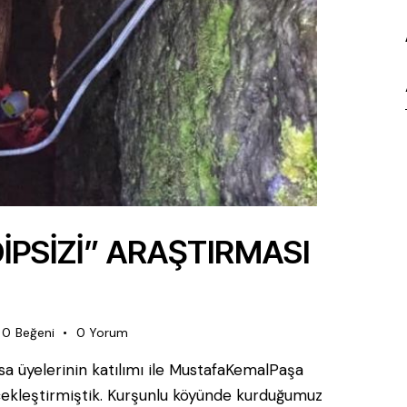
İPSİZİ” ARAŞTIRMASI
0
Beğeni
0
Yorum
 üyelerinin katılımı ile MustafaKemalPaşa
rçekleştirmiştik. Kurşunlu köyünde kurduğumuz