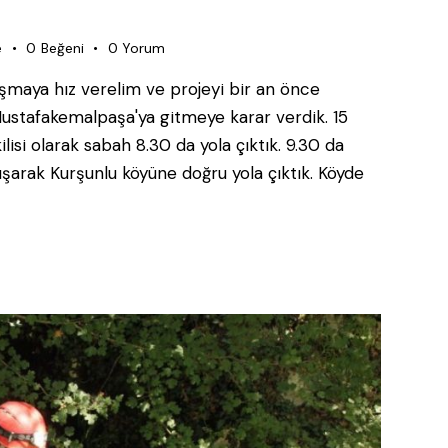
e
0
Beğeni
0
Yorum
lışmaya hız verelim ve projeyi bir an önce
 Mustafakemalpaşa'ya gitmeye karar verdik. 15
isi olarak sabah 8.30 da yola çıktık. 9.30 da
arak Kurşunlu köyüne doğru yola çıktık. Köyde