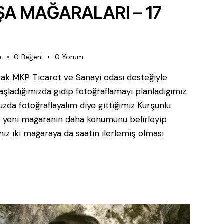
 MAĞARALARI – 17
e
0
Beğeni
0
Yorum
arak MKP Ticaret ve Sanayi odası desteğiyle
e başladığımızda gidip fotoğraflamayı planladığımız
uzda fotoğraflayalım diye gittiğimiz Kurşunlu
5 yeni mağaranın daha konumunu belirleyip
ımız iki mağaraya da saatin ilerlemiş olması