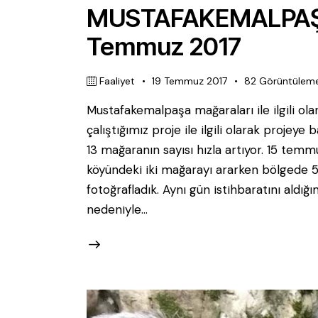
MUSTAFAKEMALPAŞA
Temmuz 2017
Faaliyet
19 Temmuz 2017
82
Görüntülem
Mustafakemalpaşa mağaraları ile ilgili ol
çalıştığımız proje ile ilgili olarak projey
13 mağaranın sayısı hızla artıyor. 15 temm
köyündeki iki mağarayı ararken bölgede 
fotoğrafladık. Aynı gün istihbaratını aldığ
nedeniyle…