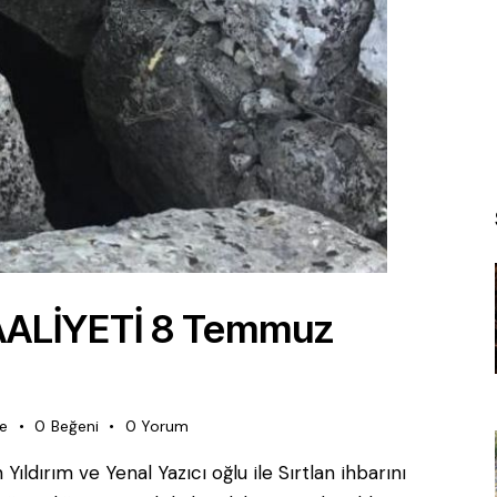
AALİYETİ 8 Temmuz
e
0
Beğeni
0
Yorum
ırım ve Yenal Yazıcı oğlu ile Sırtlan ihbarını