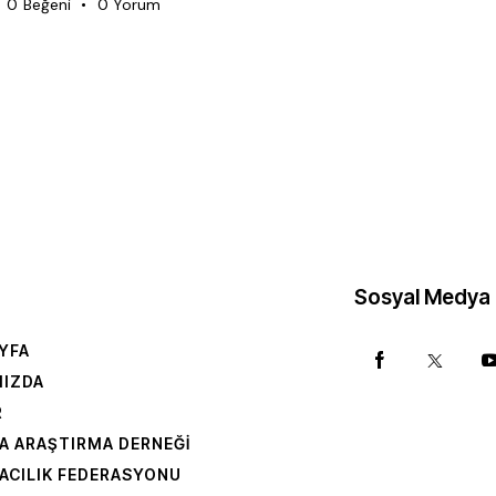
0
Beğeni
0
Yorum
Sosyal Medya
YFA
MIZDA
R
A ARAŞTIRMA DERNEĞI
ACILIK FEDERASYONU