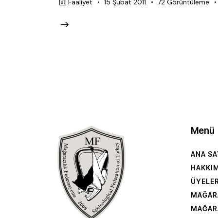
Faaliyet
15 Şubat 2011
72
Görüntüleme
Menü
ANA SA
HAKKI
ÜYELE
MAĞAR
MAĞAR